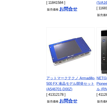
[ 11841584 ]
(S/A1
[ 1168
お問合せ
販売
価格
販売
価
アットマークテクノ Armadillo-
NETG
500 FX 液晶モデル開発セット
Pion
(A546701-D00Z)
ル (RN
[ 41312178 ]
[ 4112
お問合せ
販売
価格
販売
価