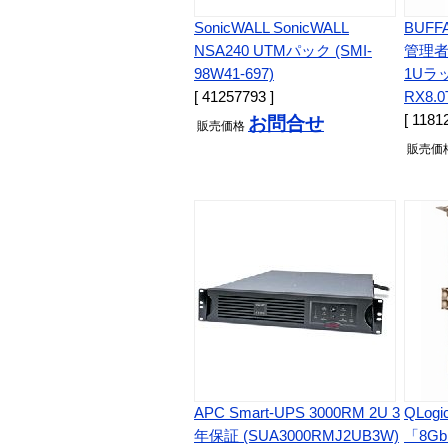
SonicWALL SonicWALL
BUF
NSA240 UTMパック (SMI-
管理者
98W41-697)
1Uラッ
[ 41257793 ]
RX8.0
[ 1181
お問合せ
販売
価格
販売
価
APC Smart-UPS 3000RM 2U 3
QLog
年保証 (SUA3000RMJ2UB3W)
「8GbF