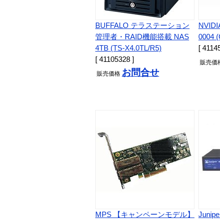
BUFFALO テラステーション
NVIDIA
管理者・RAID機能搭載 NAS
0004 
4TB (TS-X4.0TL/R5)
[ 4114
[ 41105328 ]
販売
価
お問合せ
販売
価格
MPS 【キャンペーンモデル】
Junip