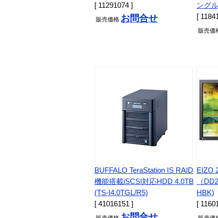
[ 11291074 ]
ングルポ
[ 1184
お問合せ
販売
価格
販売
価
BUFFALO TeraStation IS RAID
EIZO
機能搭載iSCSI対応HDD 4.0TB
（DD2
(TS-I4.0TGL/R5)
HBK)
[ 41016151 ]
[ 1160
お問合せ
販売
価格
販売
価