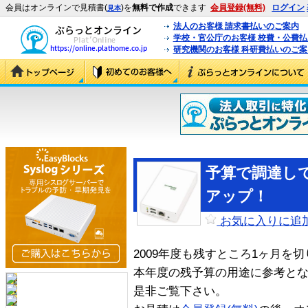
会員はオンラインで見積書(
)を
無料で作成
できます
会員登録(無料)
ログイン
見本
法人のお客様 請求書払いのご案内
学校・官公庁のお客様 校費・公費
研究機関のお客様 科研費払いのご案
予算で調達し
アップ！
お気に入りに追
2009年度も残すところ1ヶ月を
本年度の残予算の用途に参考と
是非ご覧下さい。