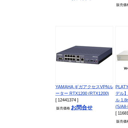
販売
価
YAMAHA ギガアクセスVPNル
PLA
ーター RTX1200 (RTX1200)
デル】P
[ 12441374 ]
ル 1
(S/A8-
お問合せ
販売
価格
[ 1168
販売
価