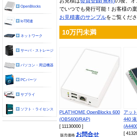
お見積は
会員登録(無料)
の後、オ
OpenBlocks
でいつでも発行可能！お客様の
お見積書のサンプル
をご覧くだ
IoT関連
10万円未満
ネットワーク
サーバ・ストレージ
パソコン・周辺機器
PCパーツ
サプライ
ソフト・ライセンス
PLAT'HOME OpenBlocks 600
アットマ
(OBS600/RAP)
440
[ 11130000 ]
(A440
[ 4132
お問合せ
販売
価格