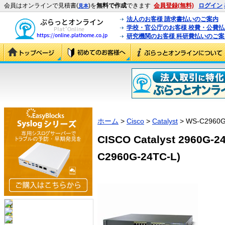
会員はオンラインで見積書(
)を
無料で作成
できます
会員登録(無料)
ログイン
見本
法人のお客様 請求書払いのご案内
学校・官公庁のお客様 校費・公費
研究機関のお客様 科研費払いのご案
ホーム
>
Cisco
>
Catalyst
> WS-C2960G
CISCO Catalyst 2960G
C2960G-24TC-L)