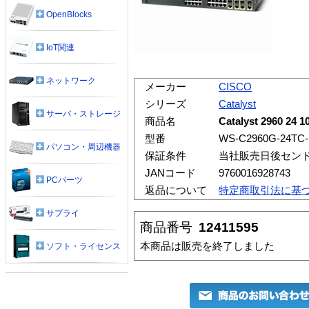
OpenBlocks
IoT関連
ネットワーク
メーカー
CISCO
シリーズ
Catalyst
サーバ・ストレージ
商品名
Catalyst 2960 24 
型番
WS-C2960G-24TC-
パソコン・周辺機器
保証条件
当社販売日後セン
JANコード
9760016928743
PCパーツ
返品について
特定商取引法に基
サプライ
商品番号
12411595
本商品は販売を終了しました
ソフト・ライセンス