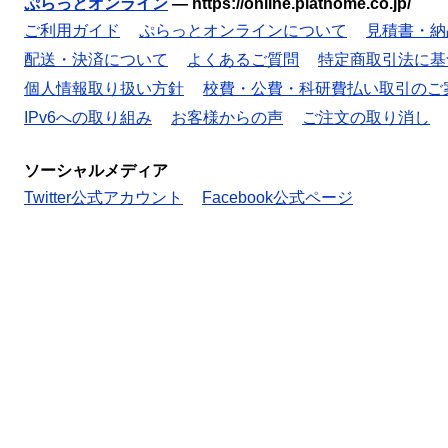
ぷらっとオンライン
—
https://online.plathome.co.jp/
ご利用ガイド
ぷらっとオンラインについて
見積書・納
配送・決済について
よくあるご質問
特定商取引法に基
個人情報取り扱い方針
校費・公費・科研費払い取引のご
IPv6への取り組み
お客様からの声
ご注文の取り消し
ソーシャルメディア
Twitter公式アカウント
Facebook公式ページ