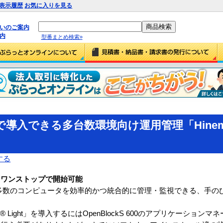
表示履歴
お気に入りを見る
払いのご案内
内
型番まとめ検索»
入できる多台数環境向け運用管理「Hinemos 
」
する
くワンストップで開始可能
アンスは、多数のコンピュータを効率的かつ統合的に管理・監視できる、手
 Light」を導入するにはOpenBlockS 600のアプリケーション