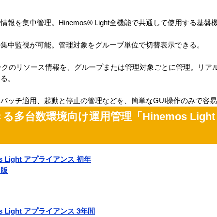
を集中管理。Hinemos® Light全機能で共通して使用する基盤
の集中監視が可能。管理対象をグループ単位で切替表示できる。
ークのリソース情報を、グループまたは管理対象ごとに管理。リア
する。
パッチ適用、起動と停止の管理などを、簡単なGUI操作のみで容
台数環境向け運用管理「Hinemos Ligh
os Light アプライアンス 初年
ン版
os Light アプライアンス 3年間