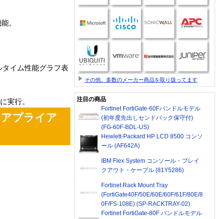
機能。
ルタイム性能グラフ表
その他、多数のメーカー商品を取り扱ってます
注目の商品
易に実行。
Fortinet FortiGate-60Fバンドルモデル
t アプライア
(初年度先出しセンドバック保守付)
(FG-60F-BDL-US)
Hewlett-Packard HP LCD 8500 コンソ
ール (AF642A)
IBM Flex System コンソール・ブレイ
クアウト・ケーブル (81Y5286)
Fortinet Rack Mount Tray
(FortiGate40F/50E/60E/60F/61F/80E/8
0F/FS-108E) (SP-RACKTRAY-02)
Fortinet FortiGate-80F バンドルモデル