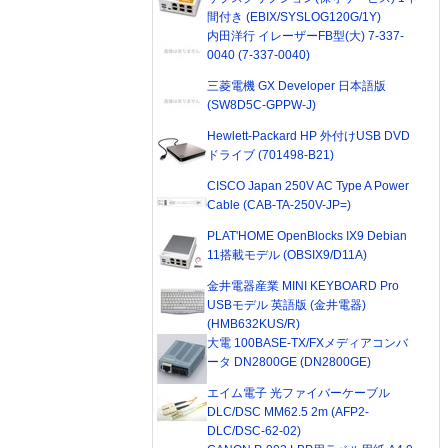
間付き (EBIX/SYSLOG120G/1Y)
内田洋行 イレーザーFB型(大) 7-337-
0040 (7-337-0040)
三菱電機 GX Developer 日本語版
(SW8D5C-GPPW-J)
Hewlett-Packard HP 外付けUSB DVD
ドライブ (701498-B21)
CISCO Japan 250V AC Type A Power
Cable (CAB-TA-250V-JP=)
PLAT'HOME OpenBlocks IX9 Debian
11搭載モデル (OBSIX9/D11A)
金井電器産業 MINI KEYBOARD Pro
USBモデル 英語版 (金井電器)
(HMB632KUS/R)
大電 100BASE-TX/FXメディアコンバ
ータ DN2800GE (DN2800GE)
エイム電子 光ファイバーケーブル
DLC/DSC MM62.5 2m (AFP2-
DLC/DSC-62-02)