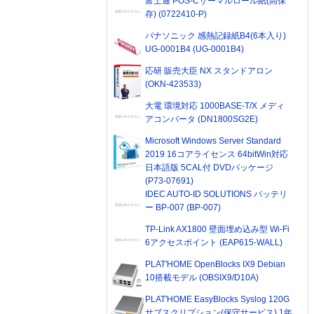
富士通 POS-Cサーマルロール紙(高保
存) (0722410-P)
パナソニック 感熱記録紙B4(6本入り)
UG-0001B4 (UG-0001B4)
応研 販売大臣 NX スタンドアロン
(OKN-423533)
大電 環境対応 1000BASE-T/X メディ
アコンバータ (DN1800SG2E)
Microsoft Windows Server Standard
2019 16コアライセンス 64bitWin対応
日本語版 5CAL付 DVDパッケージ
(P73-07691)
IDEC AUTO-ID SOLUTIONS バッテリ
ー BP-007 (BP-007)
TP-Link AX1800 壁面埋め込み型 Wi-Fi
6アクセスポイント (EAP615-WALL)
PLAT'HOME OpenBlocks IX9 Debian
10搭載モデル (OBSIX9/D10A)
PLAT'HOME EasyBlocks Syslog 120G
サブスクリプション(保守サービス) 1年