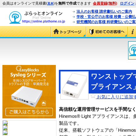
会員はオンラインで見積書(
)を
無料で作成
できます
会員登録(無料)
ログイン
見本
法人のお客様 請求書払いのご案内
学校・官公庁のお客様 校費・公費
研究機関のお客様 科研費払いのご案
ワンストップで導
プライアンス
お気に入りに追加
高信頼な運用管理サービスを手間な
Hinemos® Light アプライ
製品です。
従来、搭載ソフトウェアの「Hinemos®