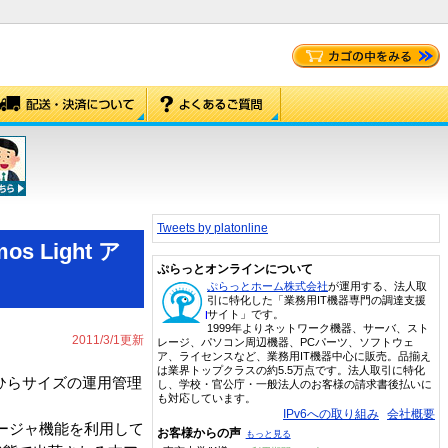
Tweets by platonline
Light ア
ぷらっとオンラインについて
ぷらっとホーム株式会社
が運用する、法人取
引に特化した「業務用IT機器専門の調達支援
サイト」です。
1999年よりネットワーク機器、サーバ、スト
2011/3/1更新
レージ、パソコン周辺機器、PCパーツ、ソフトウェ
ア、ライセンスなど、業務用IT機器中心に販売。品揃え
は業界トップクラスの約5.5万点です。法人取引に特化
のひらサイズの運用管理
し、学校・官公庁・一般法人のお客様の請求書後払いに
も対応しています。
IPv6への取り組み
会社概要
マネージャ機能を利用して
お客様からの声
もっと見る