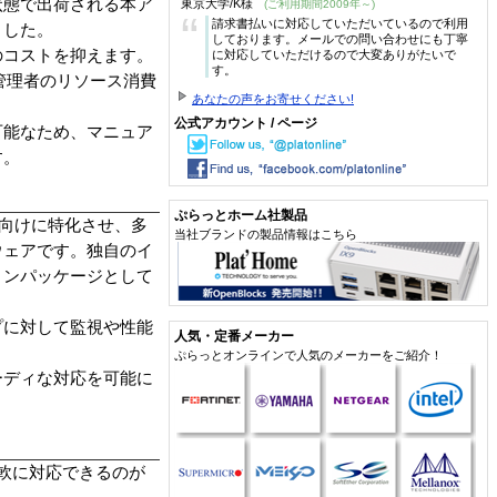
状態で出荷される本ア
東京大学/K様
(ご利用期間2009年～)
“
請求書払いに対応していただいているので利用
ました。
しております。メールでの問い合わせにも丁寧
のコストを抑えます。
に対応していただけるので大変ありがたいで
す。
管理者のリソース消費
あなたの声をお寄せください!
公式アカウント / ページ
可能なため、マニュア
す。
ぷらっとホーム社製品
ンス向けに特化させ、多
当社ブランドの製品情報はこちら
ウェアです。独自のイ
ョンパッケージとして
ープに対して監視や性能
人気・定番メーカー
ぷらっとオンラインで人気のメーカーをご紹介！
ーディな対応を可能に
柔軟に対応できるのが