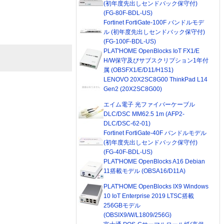
(初年度先出しセンドバック保守付)
(FG-80F-BDL-US)
Fortinet FortiGate-100F バンドルモデ
ル (初年度先出しセンドバック保守付)
(FG-100F-BDL-US)
PLAT'HOME OpenBlocks IoT FX1/E
H/W保守及びサブスクリプション1年付
属 (OBSFX1/E/D11/H1S1)
LENOVO 20X2SC8G00 ThinkPad L14
Gen2 (20X2SC8G00)
エイム電子 光ファイバーケーブル
DLC/DSC MM62.5 1m (AFP2-
DLC/DSC-62-01)
Fortinet FortiGate-40F バンドルモデル
(初年度先出しセンドバック保守付)
(FG-40F-BDL-US)
PLAT'HOME OpenBlocks A16 Debian
11搭載モデル (OBSA16/D11A)
PLAT'HOME OpenBlocks IX9 Windows
10 IoT Enterprise 2019 LTSC搭載
256GBモデル
(OBSIX9/W/L1809/256G)