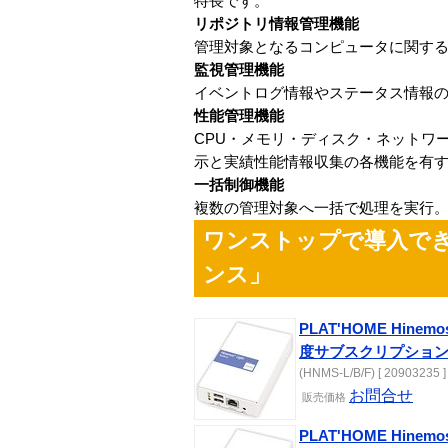
特長です。
リポジトリ情報管理機能
管理対象となるコンピュータに関する情報
監視管理機能
イベントログ情報やステータス情報
性能管理機能
CPU・メモリ・ディスク・ネットワ
示と実績性能情報収集の各機能を有
一括制御機能
複数の管理対象へ一括で処理を実行。
ワンストップで導入できる多
ンス」
PLAT'HOME Hinem
度サブスクリプショ
(HNMS-L/B/F) [ 20903235 ]
お問合せ
販売
価格
PLAT'HOME Hinem