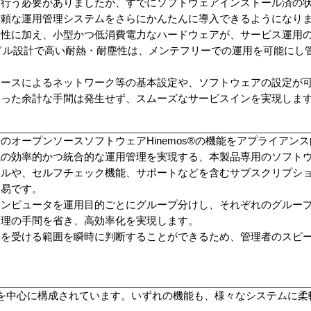
を行う必要がありましたが、すでにソフトウェアインストール済の
信頼な運用管理システムをさらにかんたんに導入できるようになり
入性に加え、小型かつ低消費電力なハードウェアが、サービス運用
ドル設計で高い耐熱・耐塵性は、メンテフリーでの運用を可能にし
ェースによるネットワーク等の基本設定や、ソフトウェアの設定が
いった余計な手間は発生せず、スムーズなサービスインを実現しま
グレードのオープンソースソフトウェアHinemos®の機能をアプライア
境の効率的かつ統合的な運用管理を実現する、本製品専用のソフト
ールや、セルフチェック機能、サポートなどを含むサブスクリプシ
容易です。
なる複数コンピュータを運用目的ごとにグループ分けし、それぞれのグル
管理の手間を省き、高効率化を実現します。
響を受ける範囲を瞬時に判断することができるため、管理者のスピ
4つの機能を中心に構成されています。いずれの機能も、様々なシステムに