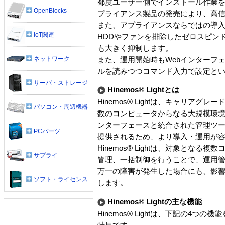
都度ユーザー側でインストール作業
OpenBlocks
プライアンス製品の発売により、高
また、アプライアンスならではの導
IoT関連
HDDやファンを排除したゼロスピン
も大きく抑制します。
ネットワーク
また、運用開始時もWebインターフ
ルを読みつつコマンド入力で設定と
サーバ・ストレージ
Hinemos® Lightとは
Hinemos® Lightは、キャリア
パソコン・周辺機器
数のコンピュータからなる大規模環
ンターフェースと統合された管理ツ
PCパーツ
提供されるため、より導入・運用が
Hinemos® Lightは、対象と
サプライ
管理、一括制御を行うことで、運用
万一の障害が発生した場合にも、影
ソフト・ライセンス
します。
Hinemos® Lightの主な機能
Hinemos® Lightは、下記の