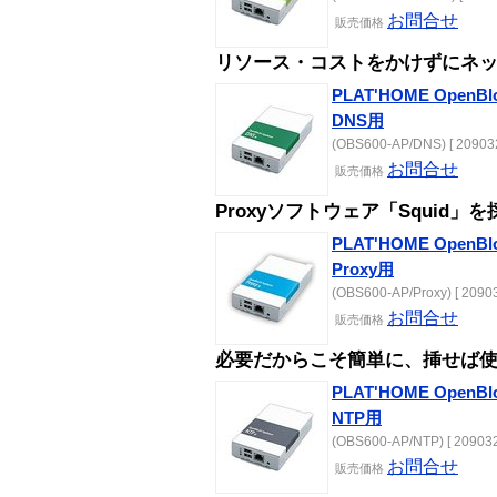
お問合せ
販売
価格
リソース・コストをかけずにネ
PLAT'HOME Ope
DNS用
(OBS600-AP/DNS) [ 20903
お問合せ
販売
価格
Proxyソフトウェア「Squid
PLAT'HOME Ope
Proxy用
(OBS600-AP/Proxy) [ 2090
お問合せ
販売
価格
必要だからこそ簡単に、挿せば使
PLAT'HOME Ope
NTP用
(OBS600-AP/NTP) [ 209032
お問合せ
販売
価格