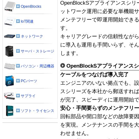
OpenBlockSアプライアンス
OpenBlocks
ットワーク運用に必要な単機能
メンテフリーで即運用開始でき
IoT関連
す。
キャリアグレードの信頼性なが
ネットワーク
に導入も運用も手間いらず、そん
サーバ・ストレージ
します。
OpenBlockSアプライアン
パソコン・周辺機器
ケーブルをつなげば導入完了
PCパーツ
エンジニアのいない拠点でも、設定済
スシリーズを本社から郵送すれ
サプライ
が完了、スピーディに運用開始
安心・手間要らずのメンテフリ
ソフト・ライセンス
回転部品や開口部などの故障要
を実現。メンテナンスの手間を
わせません。