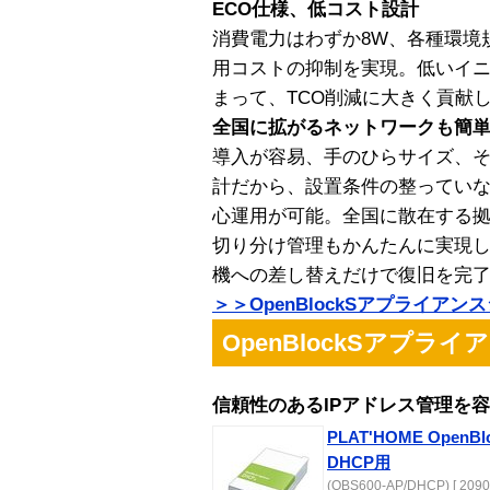
ECO仕様、低コスト設計
消費電力はわずか8W、各種環境
用コストの抑制を実現。低いイ
まって、TCO削減に大きく貢献
全国に拡がるネットワークも簡
導入が容易、手のひらサイズ、
計だから、設置条件の整ってい
心運用が可能。全国に散在する
切り分け管理もかんたんに実現
機への差し替えだけで復旧を完
＞＞OpenBlockSアプライア
OpenBlockSアプラ
信頼性のあるIPアドレス管理を
PLAT'HOME Ope
DHCP用
(OBS600-AP/DHCP) [ 2090