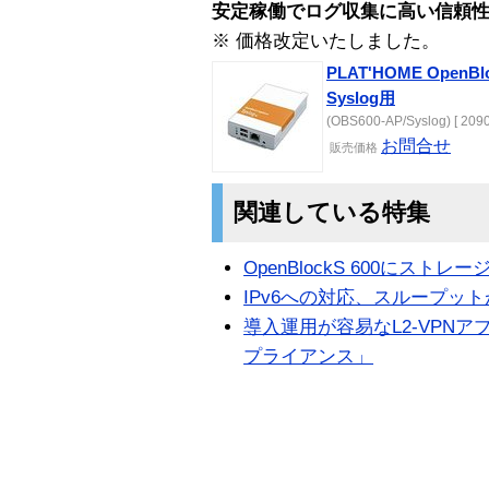
安定稼働でログ収集に高い信頼
※ 価格改定いたしました。
PLAT'HOME Ope
Syslog用
(OBS600-AP/Syslog) [ 209
お問合せ
販売
価格
関連している特集
OpenBlockS 600にス
IPv6への対応、スループットが向上
導入運用が容易なL2-VPNアプライ
プライアンス」