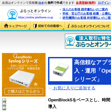
会員はオンラインで見積書(
)を
無料で作成
できます
会員登録(無料)
ログイン
見本
法人のお客様 請求書払いのご案内
学校・官公庁のお客様 校費・公費
研究機関のお客様 科研費払いのご案
高信頼なアプ
入・運用「Ope
シリーズ」
お気に入りに追加する
OpenBlockSをベースとし
導入