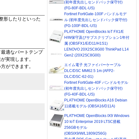
(初年度先出しセンドバック保守付)
(FG-80F-BDL-US)
Fortinet FortiGate-100F バンドルモデ
整形したりといった
ル (初年度先出しセンドバック保守付)
(FG-100F-BDL-US)
PLAT'HOME OpenBlocks IoT FX1/E
H/W保守及びサブスクリプション1年付
属 (OBSFX1/E/D11/H1S1)
LENOVO 20X2SC8G00 ThinkPad L14
て最適なパートテンプ
Gen2 (20X2SC8G00)
業が実現します。
エイム電子 光ファイバーケーブル
い方ができます。
DLC/DSC MM62.5 1m (AFP2-
DLC/DSC-62-01)
Fortinet FortiGate-40F バンドルモデル
(初年度先出しセンドバック保守付)
(FG-40F-BDL-US)
PLAT'HOME OpenBlocks A16 Debian
11搭載モデル (OBSA16/D11A)
PLAT'HOME OpenBlocks IX9 Windows
10 IoT Enterprise 2019 LTSC搭載
256GBモデル
(OBSIX9/W/L1809/256G)