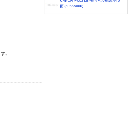
CANON P-002 LBP用ラベル用紙 A4 0
面 (6055A006)
ます。