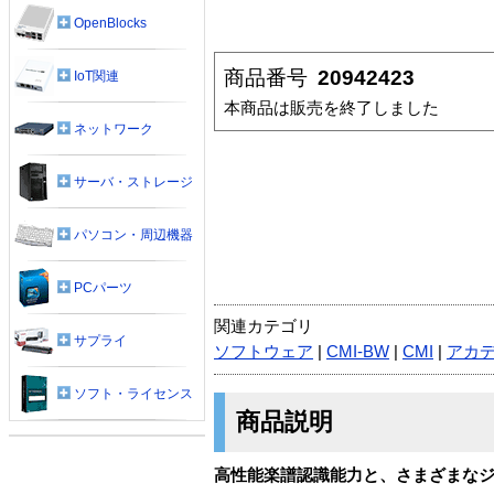
OpenBlocks
商品番号
20942423
IoT関連
本商品は販売を終了しました
ネットワーク
サーバ・ストレージ
パソコン・周辺機器
PCパーツ
関連カテゴリ
サプライ
ソフトウェア
|
CMI-BW
|
CMI
|
アカ
ソフト・ライセンス
商品説明
高性能楽譜認識能力と、さまざまな