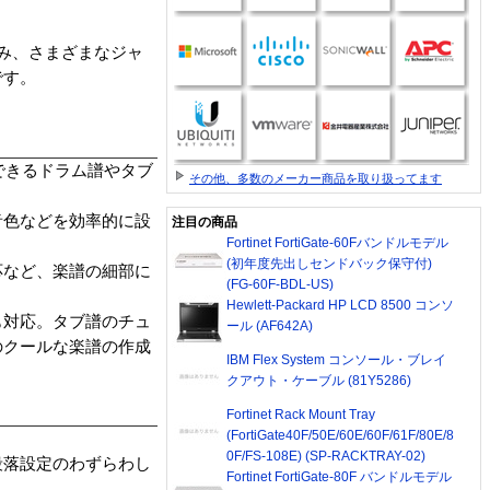
み、さまざまなジャ
です。
できるドラム譜やタブ
その他、多数のメーカー商品を取り扱ってます
音色などを効率的に設
注目の商品
Fortinet FortiGate-60Fバンドルモデル
(初年度先出しセンドバック保守付)
応など、楽譜の細部に
(FG-60F-BDL-US)
Hewlett-Packard HP LCD 8500 コンソ
も対応。タブ譜のチュ
ール (AF642A)
のクールな楽譜の作成
IBM Flex System コンソール・ブレイ
クアウト・ケーブル (81Y5286)
Fortinet Rack Mount Tray
(FortiGate40F/50E/60E/60F/61F/80E/8
0F/FS-108E) (SP-RACKTRAY-02)
段落設定のわずらわし
Fortinet FortiGate-80F バンドルモデル