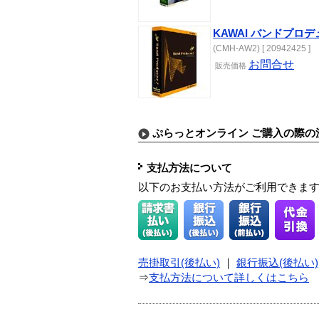
KAWAI バンドプロデ
(CMH-AW2) [ 20942425 ]
お問合せ
販売
価格
ぷらっとオンライン ご購入の際の
支払方法について
以下のお支払い方法がご利用できま
売掛取引(後払い)
｜
銀行振込(後払い)
⇒
支払方法について詳しくはこちら