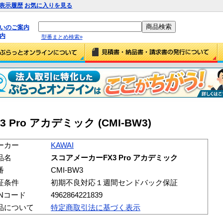
表示履歴
お気に入りを見る
払いのご案内
内
型番まとめ検索»
 Pro アカデミック (CMI-BW3)
ーカー
KAWAI
品名
スコアメーカーFX3 Pro アカデミック
番
CMI-BW3
証条件
初期不良対応１週間センドバック保証
ANコード
4962864221839
品について
特定商取引法に基づく表示