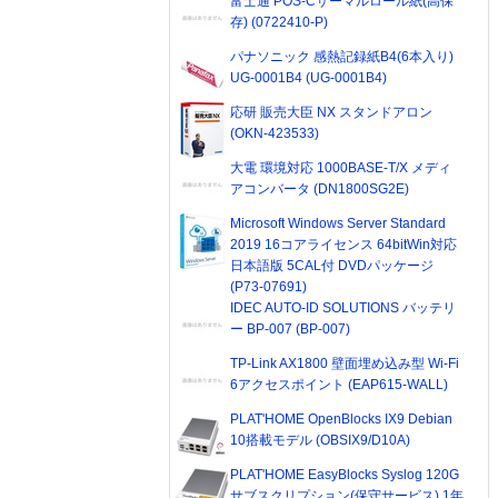
富士通 POS-Cサーマルロール紙(高保
存) (0722410-P)
パナソニック 感熱記録紙B4(6本入り)
UG-0001B4 (UG-0001B4)
応研 販売大臣 NX スタンドアロン
(OKN-423533)
大電 環境対応 1000BASE-T/X メディ
アコンバータ (DN1800SG2E)
Microsoft Windows Server Standard
2019 16コアライセンス 64bitWin対応
日本語版 5CAL付 DVDパッケージ
(P73-07691)
IDEC AUTO-ID SOLUTIONS バッテリ
ー BP-007 (BP-007)
TP-Link AX1800 壁面埋め込み型 Wi-Fi
6アクセスポイント (EAP615-WALL)
PLAT'HOME OpenBlocks IX9 Debian
10搭載モデル (OBSIX9/D10A)
PLAT'HOME EasyBlocks Syslog 120G
サブスクリプション(保守サービス) 1年