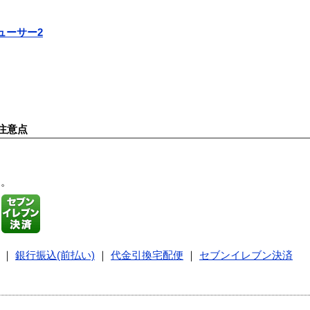
ューサー2
注意点
す。
｜
銀行振込(前払い)
｜
代金引換宅配便
｜
セブンイレブン決済