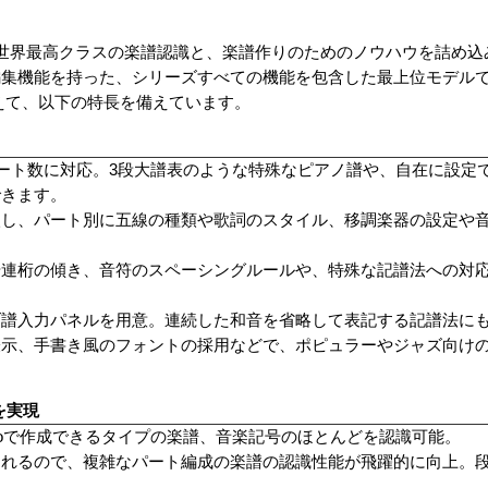
世界最高クラスの楽譜認識と、楽譜作りのためのノウハウを詰め込
編集機能を持った、シリーズすべての機能を包含した最上位モデル
えて、以下の特長を備えています。
パート数に対応。3段大譜表のような特殊なピアノ譜や、自在に設定
できます。
入し、パート別に五線の種類や歌詞のスタイル、移調楽器の設定や
や連桁の傾き、音符のスペーシングルールや、特殊な記譜法への対
ブ譜入力パネルを用意。連続した和音を省略して表記する記譜法に
表示、手書き風のフォントの採用などで、ポピュラーやジャズ向け
を実現
roで作成できるタイプの楽譜、音楽記号のほとんどを認識可能。
されるので、複雑なパート編成の楽譜の認識性能が飛躍的に向上。