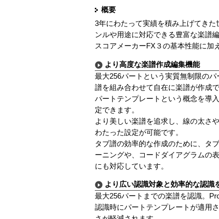
概要
3年にわたって実績を積み上げてきた
ンルや用途に対応できる豊富な楽譜
スコアメーカーFX３の基本性能に加
より高度な楽譜作成編集機能
最大256パートという実質無制限の
譜を組み合わせて自在に楽譜が作成
パートテンプレートという概念を導
定できます。
より美しい楽譜を追求し、線の太さ
わたった設定が可能です。
タブ譜の効率的な作成のために、タ
ーニングや、コードダイアグラムの
にも対応しています。
より広い認識対象と効率的な認識
最大256パートまでの楽譜を認識。P
認識時にパートテンプレートが適用
さが軽減されます。