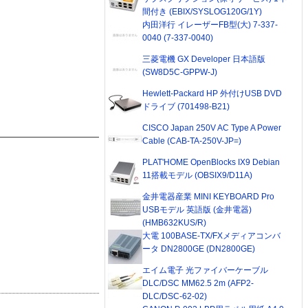
間付き (EBIX/SYSLOG120G/1Y)
内田洋行 イレーザーFB型(大) 7-337-
0040 (7-337-0040)
三菱電機 GX Developer 日本語版
(SW8D5C-GPPW-J)
Hewlett-Packard HP 外付けUSB DVD
ドライブ (701498-B21)
CISCO Japan 250V AC Type A Power
Cable (CAB-TA-250V-JP=)
PLAT'HOME OpenBlocks IX9 Debian
11搭載モデル (OBSIX9/D11A)
金井電器産業 MINI KEYBOARD Pro
USBモデル 英語版 (金井電器)
(HMB632KUS/R)
大電 100BASE-TX/FXメディアコンバ
ータ DN2800GE (DN2800GE)
エイム電子 光ファイバーケーブル
DLC/DSC MM62.5 2m (AFP2-
DLC/DSC-62-02)