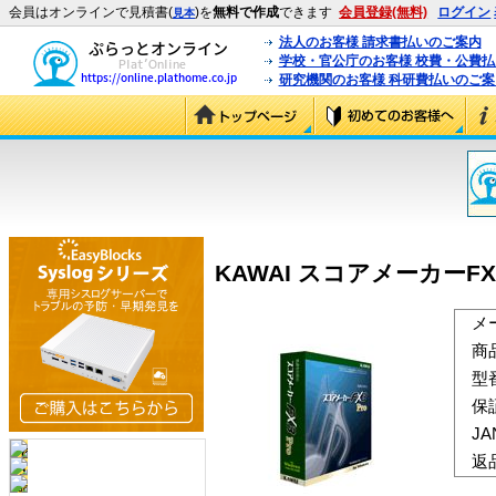
会員はオンラインで見積書(
)を
無料で作成
できます
会員登録(無料)
ログイン
見本
法人のお客様 請求書払いのご案内
学校・官公庁のお客様 校費・公費
研究機関のお客様 科研費払いのご案
KAWAI スコアメーカーFX3
メ
商
型
保
J
返