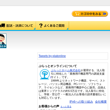
Tweets by platonline
ぷらっとオンラインについて
ぷらっとホーム株式会社
が運用する、法人取
引に特化した「業務用IT機器専門の調達支援
サイト」です。
1999年よりネットワーク機器、サーバ、スト
レージ、パソコン周辺機器、PCパーツ、ソフトウェ
ア、ライセンスなど、業務用IT機器中心に販売。品揃え
は業界トップクラスの約5.5万点です。法人取引に特化
し、学校・官公庁・一般法人のお客様の請求書後払いに
も対応しています。
IPv6への取り組み
会社概要
お客様からの声
もっと見る