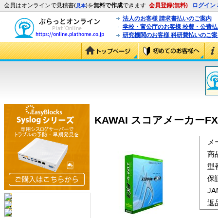
会員はオンラインで見積書(
)を
無料で作成
できます
会員登録(無料)
ログイン
見本
法人のお客様 請求書払いのご案内
学校・官公庁のお客様 校費・公費
研究機関のお客様 科研費払いのご案
KAWAI スコアメーカーFX3 
メ
商
型
保
J
返