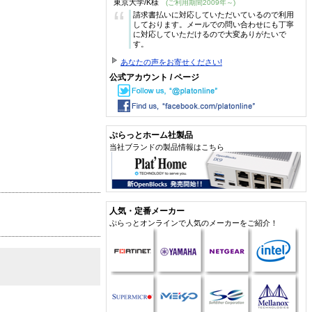
東京大学/K様
(ご利用期間2009年～)
“
請求書払いに対応していただいているので利用
しております。メールでの問い合わせにも丁寧
に対応していただけるので大変ありがたいで
す。
あなたの声をお寄せください!
公式アカウント / ページ
ぷらっとホーム社製品
当社ブランドの製品情報はこちら
人気・定番メーカー
ぷらっとオンラインで人気のメーカーをご紹介！