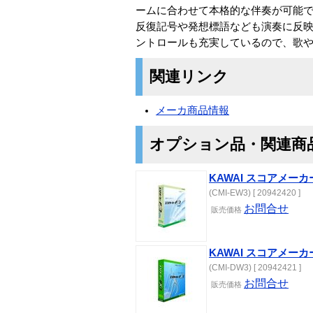
ームに合わせて本格的な伴奏が可能で
反復記号や発想標語なども演奏に反
ントロールも充実しているので、歌
関連リンク
メーカ商品情報
オプション品・関連商
KAWAI スコアメーカーF
(CMI-EW3) [ 20942420 ]
お問合せ
販売
価格
KAWAI スコアメーカ
(CMI-DW3) [ 20942421 ]
お問合せ
販売
価格