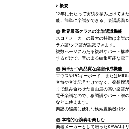
概要
13年にわたって実績を積み上げてき
能。簡単に楽譜ができる、楽譜認識
世界最高クラスの楽譜認識機能
スコアメーカーの最大の特徴は楽譜の認
ラム譜/タブ譜が認識できます。
複数ページにわたる複雑なパート構
するだけで、音の出る編集可能な電
簡単かつ高品質な楽譜作成機能
マウスやPCキーボード、またはMI
音符や音楽記号だけでなく、発想標
まで組み合わせた自由度の高い楽譜
電子楽譜なので、移調譜やパート譜
などに使えます。
楽譜の編集に便利な検索置換機能や
本格的な演奏を楽しむ
楽器メーカーとして培ったKAWAIオ