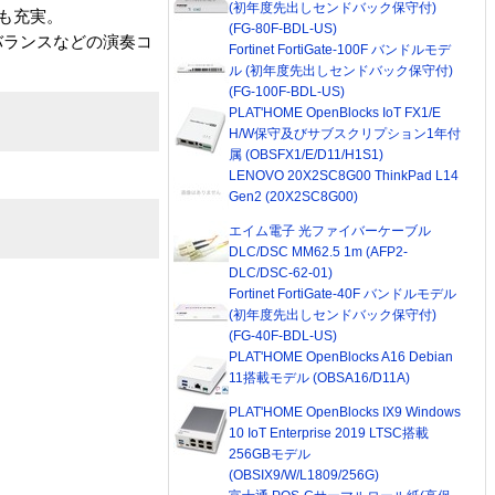
(初年度先出しセンドバック保守付)
も充実。
(FG-80F-BDL-US)
バランスなどの演奏コ
Fortinet FortiGate-100F バンドルモデ
ル (初年度先出しセンドバック保守付)
(FG-100F-BDL-US)
PLAT'HOME OpenBlocks IoT FX1/E
H/W保守及びサブスクリプション1年付
属 (OBSFX1/E/D11/H1S1)
LENOVO 20X2SC8G00 ThinkPad L14
Gen2 (20X2SC8G00)
エイム電子 光ファイバーケーブル
DLC/DSC MM62.5 1m (AFP2-
DLC/DSC-62-01)
Fortinet FortiGate-40F バンドルモデル
(初年度先出しセンドバック保守付)
(FG-40F-BDL-US)
PLAT'HOME OpenBlocks A16 Debian
11搭載モデル (OBSA16/D11A)
PLAT'HOME OpenBlocks IX9 Windows
10 IoT Enterprise 2019 LTSC搭載
256GBモデル
(OBSIX9/W/L1809/256G)