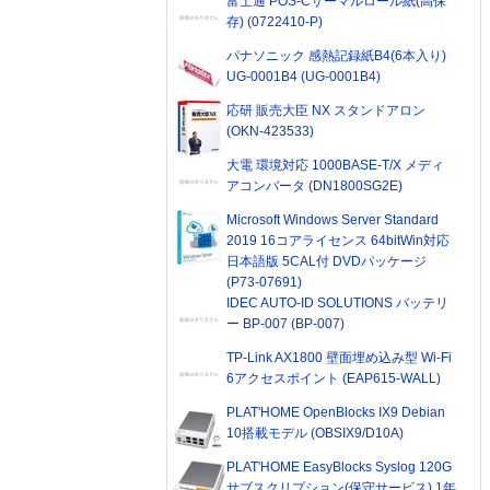
富士通 POS-Cサーマルロール紙(高保
存) (0722410-P)
パナソニック 感熱記録紙B4(6本入り)
UG-0001B4 (UG-0001B4)
応研 販売大臣 NX スタンドアロン
(OKN-423533)
大電 環境対応 1000BASE-T/X メディ
アコンバータ (DN1800SG2E)
Microsoft Windows Server Standard
2019 16コアライセンス 64bitWin対応
日本語版 5CAL付 DVDパッケージ
(P73-07691)
IDEC AUTO-ID SOLUTIONS バッテリ
ー BP-007 (BP-007)
TP-Link AX1800 壁面埋め込み型 Wi-Fi
6アクセスポイント (EAP615-WALL)
PLAT'HOME OpenBlocks IX9 Debian
10搭載モデル (OBSIX9/D10A)
PLAT'HOME EasyBlocks Syslog 120G
サブスクリプション(保守サービス) 1年