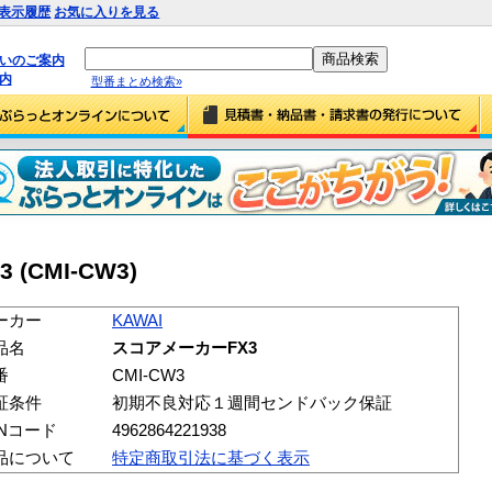
表示履歴
お気に入りを見る
払いのご案内
内
型番まとめ検索»
(CMI-CW3)
ーカー
KAWAI
品名
スコアメーカーFX3
番
CMI-CW3
証条件
初期不良対応１週間センドバック保証
ANコード
4962864221938
品について
特定商取引法に基づく表示