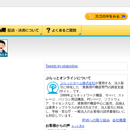
Tweets by platonline
ぷらっとオンラインについて
ぷらっとホーム株式会社
が運用する、法人取
引に特化した「業務用IT機器専門の調達支援
サイト」です。
1999年よりネットワーク機器、サーバ、スト
レージ、パソコン周辺機器、PCパーツ、ソフトウェ
ア、ライセンスなど、業務用IT機器中心に販売。品揃え
は業界トップクラスの約5.5万点です。法人取引に特化
し、学校・官公庁・一般法人のお客様の請求書後払いに
も対応しています。
IPv6への取り組み
会社概要
お客様からの声
もっと見る