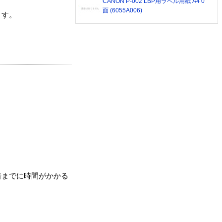
CANON P-002 LBP用ラベル用紙 A4 0
面 (6055A006)
ます。
着までに時間がかかる