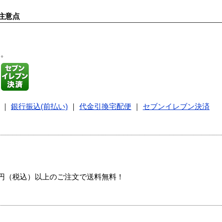
注意点
す。
｜
銀行振込(前払い)
｜
代金引換宅配便
｜
セブンイレブン決済
00円（税込）以上のご注文で送料無料！