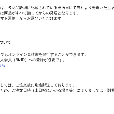
ては、各商品詳細に記載されている発送日にて当社より発送いたし
送は商品がすべて揃ってからの発送となります。
ヤマト運輸」からお選びいただけます
ついて
つでもオンライン見積書を発行することができます。
会員（BizID）への登録が必要です。
ちら
ましては、ご注文後に別途郵送しております。
のため、ご注文日時（土日祝にかかる場合等）によりましては、到