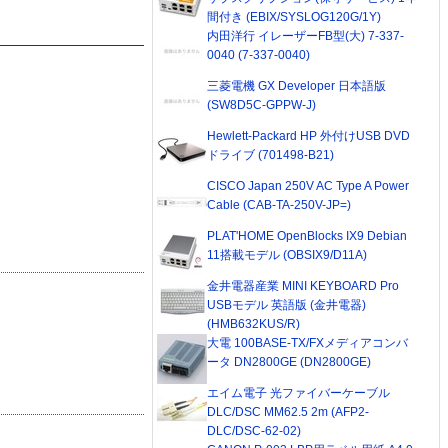
間付き (EBIX/SYSLOG120G/1Y)
内田洋行 イレーザーFB型(大) 7-337-
0040 (7-337-0040)
三菱電機 GX Developer 日本語版
(SW8D5C-GPPW-J)
Hewlett-Packard HP 外付けUSB DVD
ドライブ (701498-B21)
CISCO Japan 250V AC Type A Power
Cable (CAB-TA-250V-JP=)
PLAT'HOME OpenBlocks IX9 Debian
11搭載モデル (OBSIX9/D11A)
金井電器産業 MINI KEYBOARD Pro
USBモデル 英語版 (金井電器)
(HMB632KUS/R)
大電 100BASE-TX/FXメディアコンバ
ータ DN2800GE (DN2800GE)
エイム電子 光ファイバーケーブル
DLC/DSC MM62.5 2m (AFP2-
DLC/DSC-62-02)