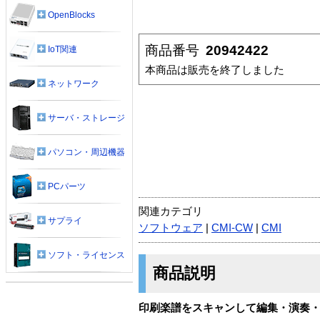
OpenBlocks
商品番号
20942422
IoT関連
本商品は販売を終了しました
ネットワーク
サーバ・ストレージ
パソコン・周辺機器
PCパーツ
関連カテゴリ
サプライ
ソフトウェア
|
CMI-CW
|
CMI
ソフト・ライセンス
商品説明
印刷楽譜をスキャンして編集・演奏