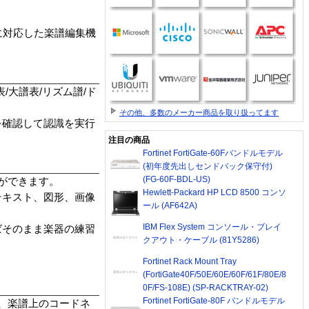
に対応した楽譜編集機
大譜表/リズム譜/ド
その他、多数のメーカー商品を取り扱ってます
を確認して認識を実行
注目の商品
Fortinet FortiGate-60Fバンドルモデル
(初年度先出しセンドバック保守付)
(FG-60F-BDL-US)
とができます。
Hewlett-Packard HP LCD 8500 コンソ
テキスト、図形、画像
ール (AF642A)
IBM Flex System コンソール・ブレイ
ばそのまま楽器の練習
クアウト・ケーブル (81Y5286)
Fortinet Rack Mount Tray
(FortiGate40F/50E/60E/60F/61F/80E/8
0F/FS-108E) (SP-RACKTRAY-02)
Fortinet FortiGate-80F バンドルモデル
し、楽譜上のコードネ