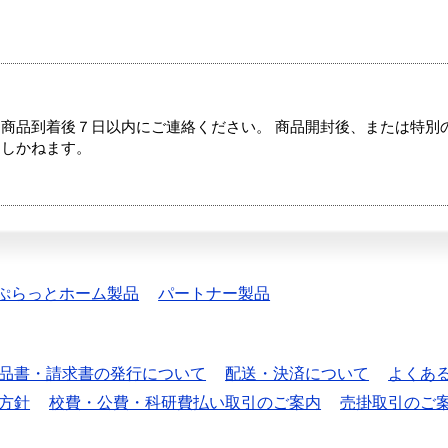
商品到着後７日以内にご連絡ください。 商品開封後、または特別
たしかねます。
ぷらっとホーム製品
パートナー製品
品書・請求書の発行について
配送・決済について
よくあ
方針
校費・公費・科研費払い取引のご案内
売掛取引のご