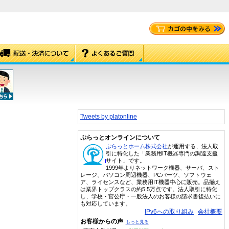
Tweets by platonline
ぷらっとオンラインについて
ぷらっとホーム株式会社
が運用する、法人取
引に特化した「業務用IT機器専門の調達支援
サイト」です。
1999年よりネットワーク機器、サーバ、スト
レージ、パソコン周辺機器、PCパーツ、ソフトウェ
ア、ライセンスなど、業務用IT機器中心に販売。品揃え
は業界トップクラスの約5.5万点です。法人取引に特化
し、学校・官公庁・一般法人のお客様の請求書後払いに
も対応しています。
IPv6への取り組み
会社概要
お客様からの声
もっと見る