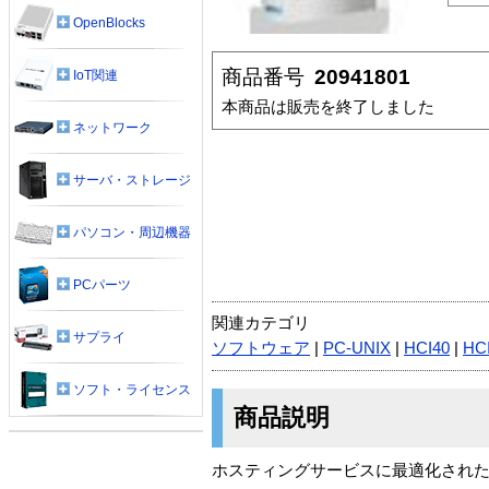
OpenBlocks
商品番号
20941801
IoT関連
本商品は販売を終了しました
ネットワーク
サーバ・ストレージ
パソコン・周辺機器
PCパーツ
関連カテゴリ
サプライ
ソフトウェア
|
PC-UNIX
|
HCI40
|
HC
ソフト・ライセンス
商品説明
ホスティングサービスに最適化されたL