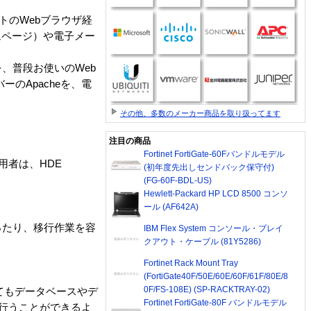
アントのWebブラウザ経
ホームページ）や電子メー
、普段お使いのWeb
のApacheを、電
その他、多数のメーカー商品を取り扱ってます
注目の商品
Fortinet FortiGate-60Fバンドルモデル
用者は、HDE
(初年度先出しセンドバック保守付)
(FG-60F-BDL-US)
Hewlett-Packard HP LCD 8500 コンソ
ール (AF642A)
ったり、移行作業を容
IBM Flex System コンソール・ブレイ
クアウト・ケーブル (81Y5286)
Fortinet Rack Mount Tray
(FortiGate40F/50E/60E/60F/61F/80E/8
0F/FS-108E) (SP-RACKTRAY-02)
いてもデータベースやデ
Fortinet FortiGate-80F バンドルモデル
ら行うことができるよ