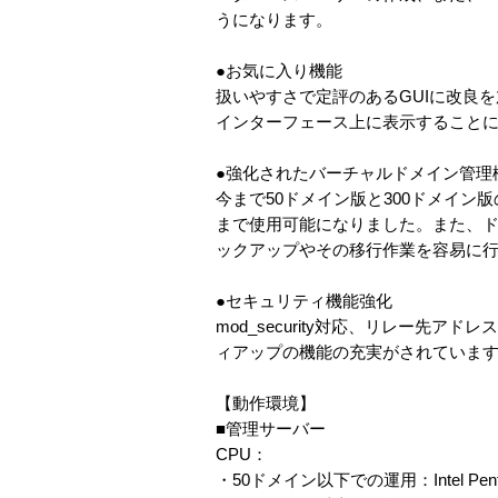
うになります。
●お気に入り機能
扱いやすさで定評のあるGUIに改良
インターフェース上に表示すること
●強化されたバーチャルドメイン管理
今まで50ドメイン版と300ドメイン
まで使用可能になりました。また、
ックアップやその移行作業を容易に
●セキュリティ機能強化
mod_security対応、リレー先
ィアップの機能の充実がされていま
【動作環境】
■管理サーバー
CPU：
・50ドメイン以下での運用：Intel P