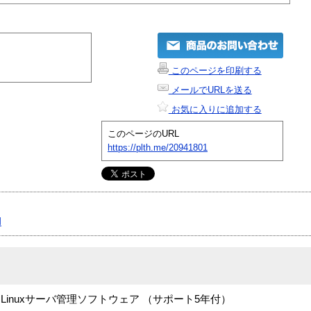
このページを印刷する
メールでURLを送る
お気に入りに追加する
このページのURL
https://plth.me/20941801
I
inuxサーバ管理ソフトウェア （サポート5年付）