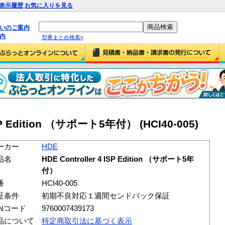
表示履歴
お気に入りを見る
払いのご案内
内
型番まとめ検索»
ISP Edition （サポート5年付） (HCI40-005)
ーカー
HDE
品名
HDE Controller 4 ISP Edition （サポート5年
付）
番
HCI40-005
証条件
初期不良対応１週間センドバック保証
ANコード
9760007439173
品について
特定商取引法に基づく表示