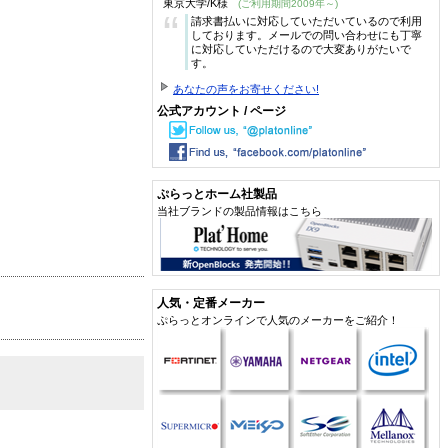
東京大学/K様
(ご利用期間2009年～)
“
請求書払いに対応していただいているので利用
しております。メールでの問い合わせにも丁寧
に対応していただけるので大変ありがたいで
す。
あなたの声をお寄せください!
公式アカウント / ページ
ぷらっとホーム社製品
当社ブランドの製品情報はこちら
人気・定番メーカー
ぷらっとオンラインで人気のメーカーをご紹介！