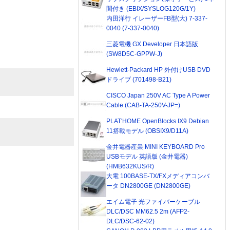
間付き (EBIX/SYSLOG120G/1Y)
内田洋行 イレーザーFB型(大) 7-337-
0040 (7-337-0040)
三菱電機 GX Developer 日本語版
(SW8D5C-GPPW-J)
Hewlett-Packard HP 外付けUSB DVD
ドライブ (701498-B21)
CISCO Japan 250V AC Type A Power
Cable (CAB-TA-250V-JP=)
PLAT'HOME OpenBlocks IX9 Debian
11搭載モデル (OBSIX9/D11A)
金井電器産業 MINI KEYBOARD Pro
USBモデル 英語版 (金井電器)
(HMB632KUS/R)
大電 100BASE-TX/FXメディアコンバ
ータ DN2800GE (DN2800GE)
エイム電子 光ファイバーケーブル
DLC/DSC MM62.5 2m (AFP2-
DLC/DSC-62-02)