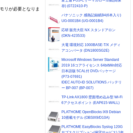
富士通 POS-Cサーマルロール紙(高保
存) (0722410-P)
のメモリが必要となりま
パナソニック 感熱記録紙B4(6本入り)
UG-0001B4 (UG-0001B4)
応研 販売大臣 NX スタンドアロン
(OKN-423533)
大電 環境対応 1000BASE-T/X メディ
アコンバータ (DN1800SG2E)
Microsoft Windows Server Standard
2019 16コアライセンス 64bitWin対応
日本語版 5CAL付 DVDパッケージ
(P73-07691)
IDEC AUTO-ID SOLUTIONS バッテリ
ー BP-007 (BP-007)
TP-Link AX1800 壁面埋め込み型 Wi-Fi
6アクセスポイント (EAP615-WALL)
PLAT'HOME OpenBlocks IX9 Debian
10搭載モデル (OBSIX9/D10A)
PLAT'HOME EasyBlocks Syslog 120G
サブスクリプション(保守サービス) 1年