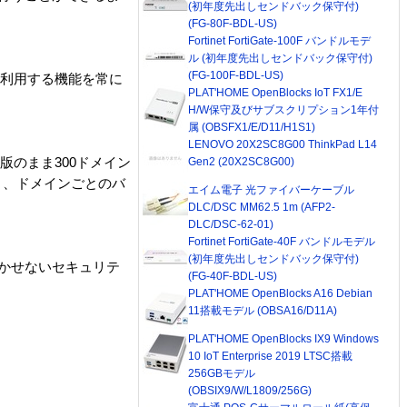
(初年度先出しセンドバック保守付)
(FG-80F-BDL-US)
Fortinet FortiGate-100F バンドルモデ
ル (初年度先出しセンドバック保守付)
(FG-100F-BDL-US)
く利用する機能を常に
PLAT'HOME OpenBlocks IoT FX1/E
H/W保守及びサブスクリプション1年付
属 (OBSFX1/E/D11/H1S1)
LENOVO 20X2SC8G00 ThinkPad L14
版のまま300ドメイン
Gen2 (20X2SC8G00)
り、ドメインごとのバ
エイム電子 光ファイバーケーブル
DLC/DSC MM62.5 1m (AFP2-
DLC/DSC-62-01)
Fortinet FortiGate-40F バンドルモデル
(初年度先出しセンドバック保守付)
で欠かせないセキュリテ
(FG-40F-BDL-US)
PLAT'HOME OpenBlocks A16 Debian
11搭載モデル (OBSA16/D11A)
PLAT'HOME OpenBlocks IX9 Windows
10 IoT Enterprise 2019 LTSC搭載
256GBモデル
(OBSIX9/W/L1809/256G)