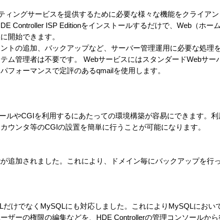
itionとは、ホスティングサービスを提供するために必要な様々な機能をクライ
Controller ISP Editionをインストールするだけで、Web（
座に開始できます。
ントの追加、バックアップなど、サーバー管理運用に必要な処理を
ム管理者は不要です。 WebサービスにはスタンダードWebサーバー
フォーマンスで定評のあるqmailを使用します。
トールやCGIを利用するにあたっての環境構築が容易にできます。利
アクセスカウンタ等のCGIの設置を簡単に行うことが可能になります。
能が追加されました。これにより、ドメイン毎にバックアップを行
SQLだけでなくMySQLにも対応しました。これによりMySQLにお
ーの権限の編集などを、HDE Controllerの管理コンソールか