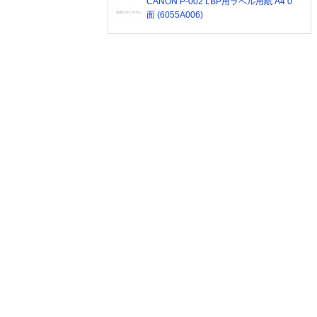
CANON P-002 LBP用ラベル用紙 A4 0
面 (6055A006)