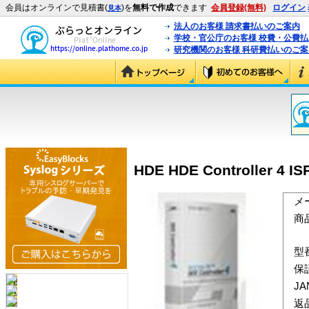
会員はオンラインで見積書(
)を
無料で作成
できます
会員登録(無料)
ログイン
見本
法人のお客様 請求書払いのご案内
学校・官公庁のお客様 校費・公費
研究機関のお客様 科研費払いのご案
HDE HDE Controller 4 
メ
商
型
保
J
返