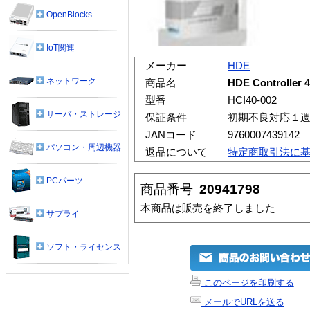
OpenBlocks
IoT関連
メーカー
HDE
ネットワーク
商品名
HDE Controlle
型番
HCI40-002
サーバ・ストレージ
保証条件
初期不良対応１
JANコード
9760007439142
パソコン・周辺機器
返品について
特定商取引法に
PCパーツ
商品番号
20941798
本商品は販売を終了しました
サプライ
ソフト・ライセンス
このページを印刷する
メールでURLを送る