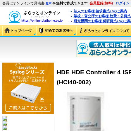
会員はオンラインで見積書(
)を
無料で作成
できます
会員登録(無料)
ログイン
見本
法人のお客様 請求書払いのご案内
学校・官公庁のお客様 校費・公費
研究機関のお客様 科研費払いのご案
HDE HDE Controller 4
(HCI40-002)