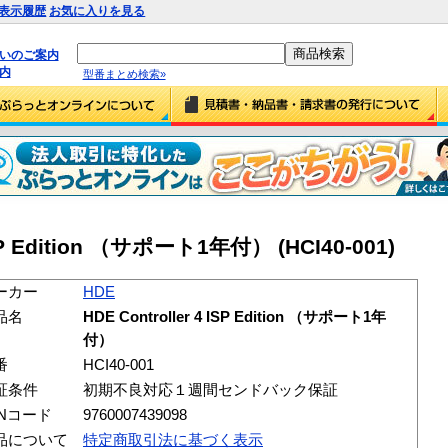
表示履歴
お気に入りを見る
払いのご案内
内
型番まとめ検索»
ISP Edition （サポート1年付） (HCI40-001)
ーカー
HDE
品名
HDE Controller 4 ISP Edition （サポート1年
付）
番
HCI40-001
証条件
初期不良対応１週間センドバック保証
ANコード
9760007439098
品について
特定商取引法に基づく表示