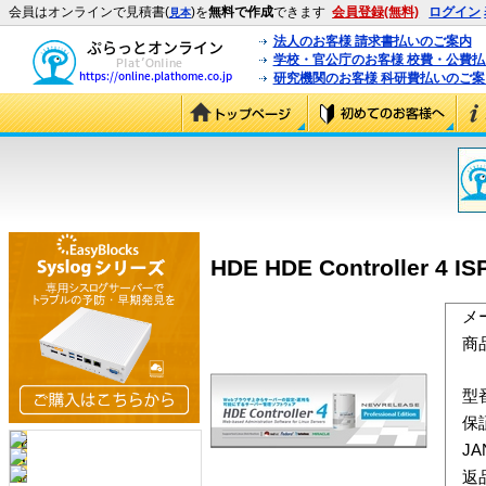
会員はオンラインで見積書(
)を
無料で作成
できます
会員登録(無料)
ログイン
見本
法人のお客様 請求書払いのご案内
学校・官公庁のお客様 校費・公費
研究機関のお客様 科研費払いのご案
HDE HDE Controller 4 
メ
商
型
保
J
返