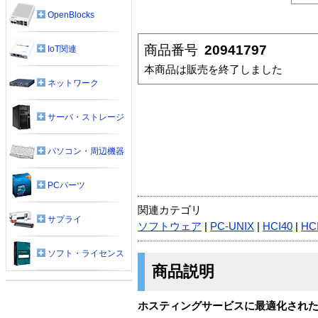
OpenBlocks
商品番号
20941797
IoT関連
本商品は販売を終了しました
ネットワーク
サーバ・ストレージ
パソコン・周辺機器
PCパーツ
関連カテゴリ
サプライ
ソフトウェア
|
PC-UNIX
|
HCI40
|
HC
ソフト・ライセンス
商品説明
ホスティングサービスに最適化されたL