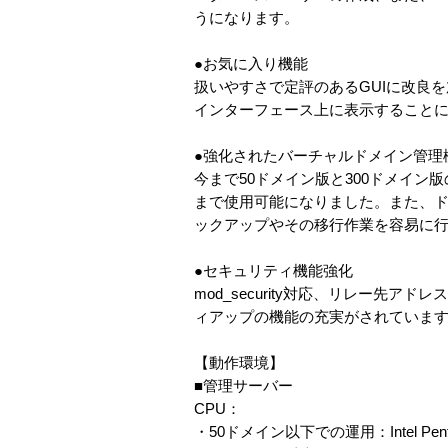
うになります。
●お気に入り機能
扱いやすさで定評のあるGUIに改良
インターフェース上に表示すること
●強化されたバーチャルドメイン管理
今まで50ドメイン版と300ドメイン
まで使用可能になりました。また、
ックアップやその移行作業を容易に
●セキュリティ機能強化
mod_security対応、リレー先
ィアップの機能の充実がされていま
【動作環境】
■管理サーバー
CPU：
・50ドメイン以下での運用：Intel P