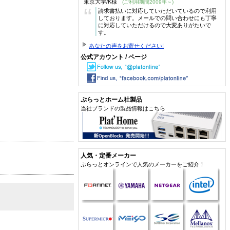
東京大学/K様
(ご利用期間2009年～)
“
請求書払いに対応していただいているので利用
しております。メールでの問い合わせにも丁寧
に対応していただけるので大変ありがたいで
す。
あなたの声をお寄せください!
公式アカウント / ページ
ぷらっとホーム社製品
当社ブランドの製品情報はこちら
人気・定番メーカー
ぷらっとオンラインで人気のメーカーをご紹介！