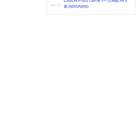
CANON P-002 LBP用ラベル用紙 A4 0
面 (6055A006)