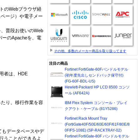
アントのWebブラウザ経
ホームページ）や電子メー
、普段お使いのWeb
のApacheを、電
その他、多数のメーカー商品を取り扱ってます
注目の商品
Fortinet FortiGate-60Fバンドルモデル
用者は、HDE
(初年度先出しセンドバック保守付)
(FG-60F-BDL-US)
Hewlett-Packard HP LCD 8500 コンソ
ール (AF642A)
ったり、移行作業を容
IBM Flex System コンソール・ブレイ
クアウト・ケーブル (81Y5286)
Fortinet Rack Mount Tray
(FortiGate40F/50E/60E/60F/61F/80E/8
0F/FS-108E) (SP-RACKTRAY-02)
いてもデータベースやデ
Fortinet FortiGate-80F バンドルモデル
ら行うことができるよ