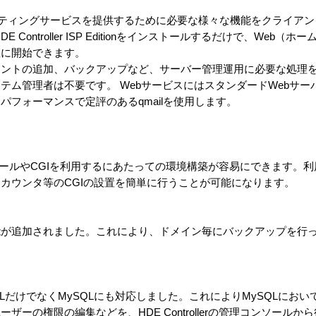
itionとは、ホスティングサービスを提供するために必要な様々な機能をクライ
Controller ISP Editionをインストールするだけで、Web（
座に開始できます。
ントの追加、バックアップなど、サーバー管理運用に必要な処理を
ム管理者は不要です。 WebサービスにはスタンダードWebサーバー
フォーマンスで定評のあるqmailを使用します。
トールやCGIを利用するにあたっての環境構築が容易にできます。利
アクセスカウンタ等のCGIの設置を簡単に行うことが可能になります。
能が追加されました。これにより、ドメイン毎にバックアップを行
SQLだけでなくMySQLにも対応しました。これによりMySQLにお
ーの権限の編集などを、HDE Controllerの管理コンソールか