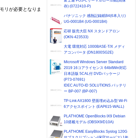
富士通 POS-Cサーマルロール紙(高保
存) (0722410-P)
のメモリが必要となりま
パナソニック 感熱記録紙B4(6本入り)
UG-0001B4 (UG-0001B4)
応研 販売大臣 NX スタンドアロン
(OKN-423533)
大電 環境対応 1000BASE-T/X メディ
アコンバータ (DN1800SG2E)
Microsoft Windows Server Standard
2019 16コアライセンス 64bitWin対応
日本語版 5CAL付 DVDパッケージ
(P73-07691)
IDEC AUTO-ID SOLUTIONS バッテリ
ー BP-007 (BP-007)
TP-Link AX1800 壁面埋め込み型 Wi-Fi
6アクセスポイント (EAP615-WALL)
PLAT'HOME OpenBlocks IX9 Debian
10搭載モデル (OBSIX9/D10A)
PLAT'HOME EasyBlocks Syslog 120G
サブスクリプション(保守サービス) 1年