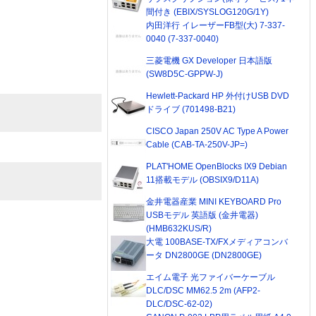
間付き (EBIX/SYSLOG120G/1Y)
内田洋行 イレーザーFB型(大) 7-337-
0040 (7-337-0040)
三菱電機 GX Developer 日本語版
(SW8D5C-GPPW-J)
Hewlett-Packard HP 外付けUSB DVD
ドライブ (701498-B21)
CISCO Japan 250V AC Type A Power
Cable (CAB-TA-250V-JP=)
PLAT'HOME OpenBlocks IX9 Debian
11搭載モデル (OBSIX9/D11A)
金井電器産業 MINI KEYBOARD Pro
USBモデル 英語版 (金井電器)
(HMB632KUS/R)
大電 100BASE-TX/FXメディアコンバ
ータ DN2800GE (DN2800GE)
エイム電子 光ファイバーケーブル
DLC/DSC MM62.5 2m (AFP2-
DLC/DSC-62-02)