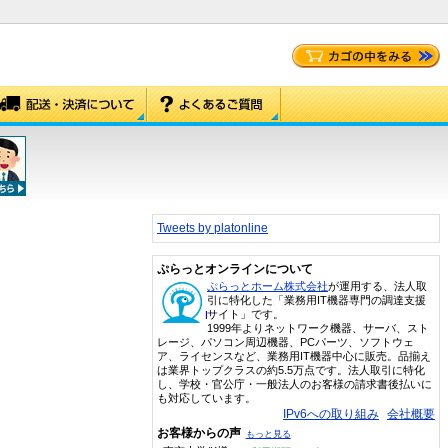
Tweets by platonline
ぷらっとオンラインについて
ぷらっとホーム株式会社
が運用する、法人取
引に特化した「業務用IT機器専門の調達支援
サイト」です。
1999年よりネットワーク機器、サーバ、スト
レージ、パソコン周辺機器、PCパーツ、ソフトウェ
ア、ライセンスなど、業務用IT機器中心に販売。品揃え
は業界トップクラスの約5.5万点です。法人取引に特化
し、学校・官公庁・一般法人のお客様の請求書後払いに
も対応しています。
IPv6への取り組み
会社概要
お客様からの声
もっと見る