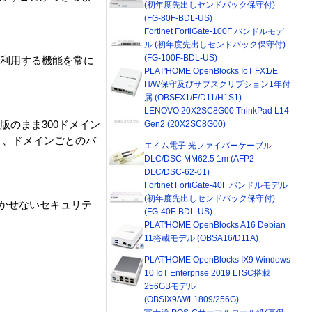
(初年度先出しセンドバック保守付)
(FG-80F-BDL-US)
Fortinet FortiGate-100F バンドルモデ
ル (初年度先出しセンドバック保守付)
(FG-100F-BDL-US)
く利用する機能を常に
PLAT'HOME OpenBlocks IoT FX1/E
H/W保守及びサブスクリプション1年付
属 (OBSFX1/E/D11/H1S1)
LENOVO 20X2SC8G00 ThinkPad L14
版のまま300ドメイン
Gen2 (20X2SC8G00)
り、ドメインごとのバ
エイム電子 光ファイバーケーブル
DLC/DSC MM62.5 1m (AFP2-
DLC/DSC-62-01)
Fortinet FortiGate-40F バンドルモデル
(初年度先出しセンドバック保守付)
で欠かせないセキュリテ
(FG-40F-BDL-US)
PLAT'HOME OpenBlocks A16 Debian
11搭載モデル (OBSA16/D11A)
PLAT'HOME OpenBlocks IX9 Windows
10 IoT Enterprise 2019 LTSC搭載
256GBモデル
(OBSIX9/W/L1809/256G)