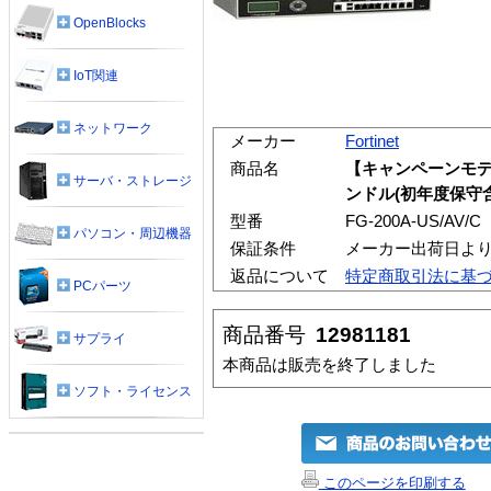
OpenBlocks
IoT関連
ネットワーク
メーカー
Fortinet
商品名
【キャンペーンモデル】
サーバ・ストレージ
ンドル(初年度保守含
型番
FG-200A-US/AV/C
パソコン・周辺機器
保証条件
メーカー出荷日より
返品について
特定商取引法に基
PCパーツ
商品番号
12981181
サプライ
本商品は販売を終了しました
ソフト・ライセンス
このページを印刷する