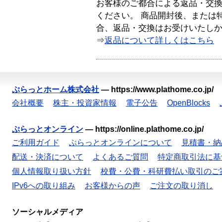
お客様のご都合による返品・交
ください。 商品開封後、または
合、返品・交換はお受けいたし
⇒
返品について詳しくはこちら
ぷらっとホーム株式会社
—
https://www.plathome.co.jp/
会社概要
株主・投資家情報
電子公告
OpenBlocks
ぷらっとオンライン
—
https://online.plathome.co.jp/
ご利用ガイド
ぷらっとオンラインについて
見積書・納
配送・決済について
よくあるご質問
特定商取引法に基
個人情報取り扱い方針
校費・公費・科研費払い取引のご
IPv6への取り組み
お客様からの声
ご注文の取り消し
ソーシャルメディア