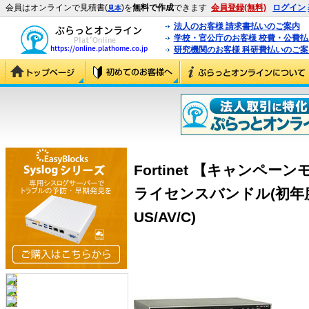
会員はオンラインで見積書(
)を
無料で作成
できます
会員登録(無料)
ログイン
見本
法人のお客様 請求書払いのご案内
学校・官公庁のお客様 校費・公費
研究機関のお客様 科研費払いのご案
Fortinet 【キャンペーンモデ
ライセンスバンドル(初年度保守
US/AV/C)