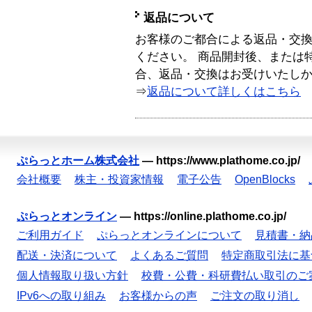
返品について
お客様のご都合による返品・交
ください。 商品開封後、または
合、返品・交換はお受けいたし
⇒
返品について詳しくはこちら
ぷらっとホーム株式会社
—
https://www.plathome.co.jp/
会社概要
株主・投資家情報
電子公告
OpenBlocks
ぷらっとオンライン
—
https://online.plathome.co.jp/
ご利用ガイド
ぷらっとオンラインについて
見積書・納
配送・決済について
よくあるご質問
特定商取引法に基
個人情報取り扱い方針
校費・公費・科研費払い取引のご
IPv6への取り組み
お客様からの声
ご注文の取り消し