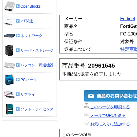
OpenBlocks
メーカー
Fortinet
IoT関連
商品名
FortiG
型番
FG-200
ネットワーク
保証条件
対象外
返品について
特定商
サーバ・ストレージ
商品番号
20961545
パソコン・周辺機器
本商品は販売を終了しました
PCパーツ
サプライ
このページを印刷する
ソフト・ライセンス
メールでURLを送る
お気に入りに追加する
このページのURL