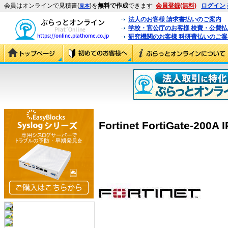
会員はオンラインで見積書(
)を
無料で作成
できます
会員登録(無料)
ログイン
見本
法人のお客様 請求書払いのご案内
学校・官公庁のお客様 校費・公費
研究機関のお客様 科研費払いのご案
Fortinet FortiGate-200