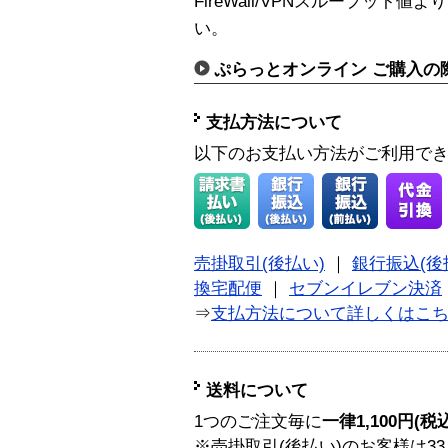
FireWall/VPNスループッ
い。
ぷらっとオンライン ご購入の
支払方法について
以下のお支払い方法がご利用で
売掛取引(後払い)
｜
銀行振込(後
換宅配便
｜
セブンイレブン決済
⇒
支払方法について詳しくはこ
送料について
1つのご注文毎に
一律1,100円(税
※売掛取引(後払い)のお客様は33