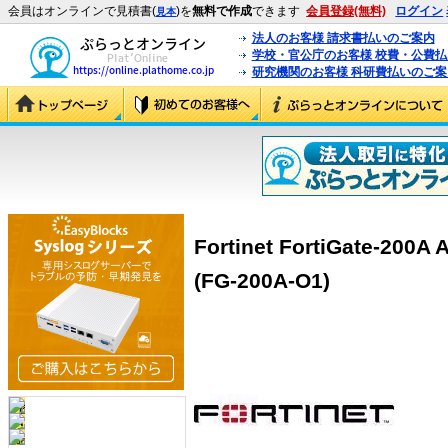
会員はオンラインで見積書(
)を
無料で作成
できます
会員登録(無料)
ログイン
見本
法人のお客様 請求書払いのご案内
学校・官公庁のお客様 校費・公費
研究機関のお客様 科研費払いのご案
Fortinet FortiGate-20
(FG-200A-O1)