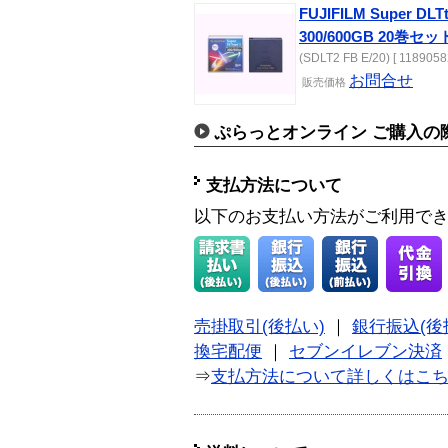
FUJIFILM Super 
300/600GB 20巻セッ
(SDLT2 FB E/20) [ 1189058
お問合せ
販売価格
ぷらっとオンライン ご購入の
支払方法について
以下のお支払い方法がご利用で
売掛取引(後払い)
｜
銀行振込(後
換宅配便
｜
セブンイレブン決済
⇒
支払方法について詳しくはこ