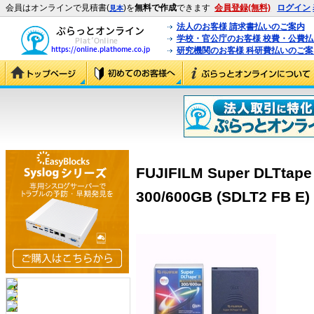
会員はオンラインで見積書(
)を
無料で作成
できます
会員登録(無料)
ログイン
見本
法人のお客様 請求書払いのご案内
学校・官公庁のお客様 校費・公費
研究機関のお客様 科研費払いのご案
FUJIFILM Super DLT
300/600GB (SDLT2 FB E)