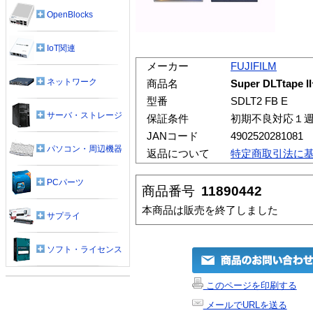
OpenBlocks
IoT関連
メーカー
FUJIFILM
ネットワーク
商品名
Super DLTtap
型番
SDLT2 FB E
サーバ・ストレージ
保証条件
初期不良対応１
JANコード
4902520281081
パソコン・周辺機器
返品について
特定商取引法に
PCパーツ
商品番号
11890442
本商品は販売を終了しました
サプライ
ソフト・ライセンス
このページを印刷する
メールでURLを送る