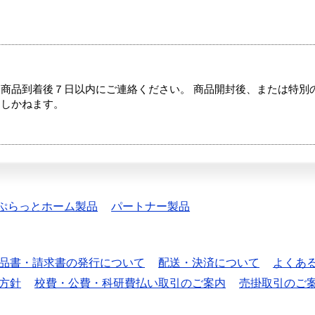
商品到着後７日以内にご連絡ください。 商品開封後、または特別
たしかねます。
ぷらっとホーム製品
パートナー製品
品書・請求書の発行について
配送・決済について
よくあ
方針
校費・公費・科研費払い取引のご案内
売掛取引のご