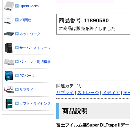
OpenBlocks
商品番号
11890580
IoT関連
本商品は販売を終了しました
ネットワーク
サーバ・ストレージ
パソコン・周辺機器
PCパーツ
関連カテゴリ
サプライ
サプライ
|
ストレージ
|
メディア
|
テ
ソフト・ライセンス
商品説明
富士フイルム製Super DLTtape I