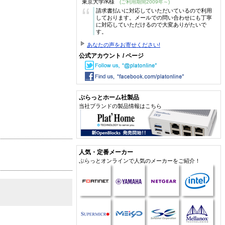
東京大学/K様
(ご利用期間2009年～)
“
請求書払いに対応していただいているので利用
しております。メールでの問い合わせにも丁寧
に対応していただけるので大変ありがたいで
す。
あなたの声をお寄せください!
公式アカウント / ページ
ぷらっとホーム社製品
当社ブランドの製品情報はこちら
人気・定番メーカー
ぷらっとオンラインで人気のメーカーをご紹介！