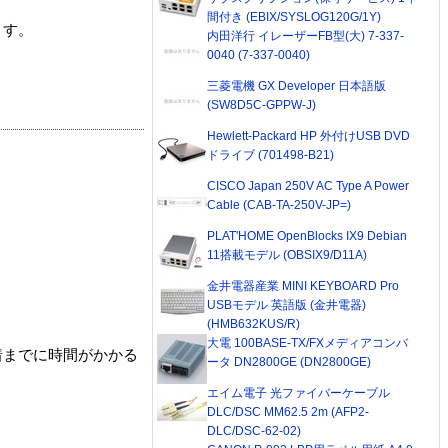
間付き (EBIX/SYSLOG120G/1Y)
ます。
内田洋行 イレーザーFB型(大) 7-337-
0040 (7-337-0040)
三菱電機 GX Developer 日本語版
(SW8D5C-GPPW-J)
Hewlett-Packard HP 外付けUSB DVD
ドライブ (701498-B21)
CISCO Japan 250V AC Type A Power
Cable (CAB-TA-250V-JP=)
PLAT'HOME OpenBlocks IX9 Debian
11搭載モデル (OBSIX9/D11A)
金井電器産業 MINI KEYBOARD Pro
USBモデル 英語版 (金井電器)
(HMB632KUS/R)
大電 100BASE-TX/FXメディアコンバ
着までに時間がかかる
ータ DN2800GE (DN2800GE)
エイム電子 光ファイバーケーブル
DLC/DSC MM62.5 2m (AFP2-
DLC/DSC-62-02)