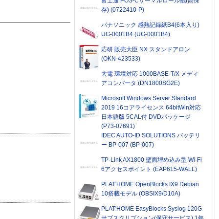
富士通 POS-Cサーマルロール紙(高保
存) (0722410-P)
パナソニック 感熱記録紙B4(6本入り)
UG-0001B4 (UG-0001B4)
応研 販売大臣 NX スタンドアロン
(OKN-423533)
大電 環境対応 1000BASE-T/X メディ
アコンバータ (DN1800SG2E)
Microsoft Windows Server Standard
2019 16コアライセンス 64bitWin対応
日本語版 5CAL付 DVDパッケージ
(P73-07691)
IDEC AUTO-ID SOLUTIONS バッテリ
ー BP-007 (BP-007)
TP-Link AX1800 壁面埋め込み型 Wi-Fi
6アクセスポイント (EAP615-WALL)
PLAT'HOME OpenBlocks IX9 Debian
10搭載モデル (OBSIX9/D10A)
PLAT'HOME EasyBlocks Syslog 120G
サブスクリプション(保守サービス) 1年