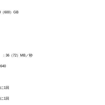
（600）GB
：36（72）MB／秒
40
dに1回
dに1回