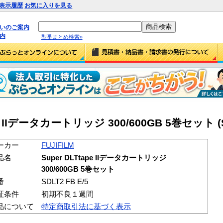
表示履歴
お気に入りを見る
払いのご案内
内
型番まとめ検索»
ape IIデータカートリッジ 300/600GB 5巻セット (SD
ーカー
FUJIFILM
品名
Super DLTtape IIデータカートリッジ
300/600GB 5巻セット
番
SDLT2 FB E/5
証条件
初期不良１週間
品について
特定商取引法に基づく表示