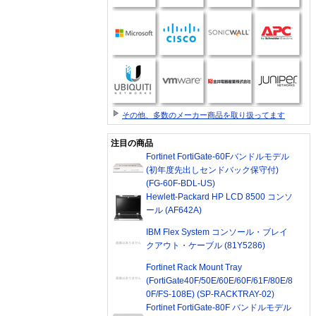
その他、多数のメーカー商品を取り扱ってます
注目の商品
Fortinet FortiGate-60Fバンドルモデル
(初年度先出しセンドバック保守付)
(FG-60F-BDL-US)
Hewlett-Packard HP LCD 8500 コンソ
ール (AF642A)
IBM Flex System コンソール・ブレイ
クアウト・ケーブル (81Y5286)
Fortinet Rack Mount Tray
(FortiGate40F/50E/60E/60F/61F/80E/8
0F/FS-108E) (SP-RACKTRAY-02)
Fortinet FortiGate-80F バンドルモデル