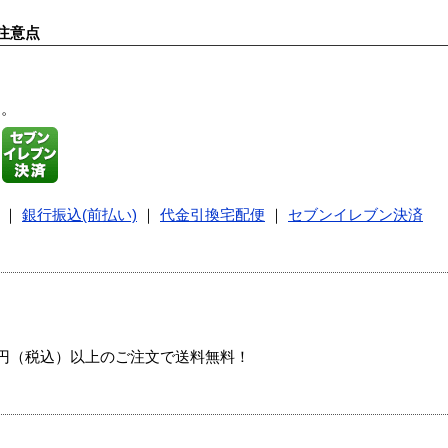
注意点
す。
｜
銀行振込(前払い)
｜
代金引換宅配便
｜
セブンイレブン決済
00円（税込）以上のご注文で送料無料！