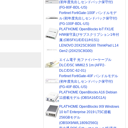
(初年度先出しセンドバック保守付)
(FG-80F-BDL-US)
Fortinet FortiGate-100F バンドルモデ
ル (初年度先出しセンドバック保守付)
(FG-100F-BDL-US)
PLAT'HOME OpenBlocks IoT FX1/E
H/W保守及びサブスクリプション1年付
属 (OBSFX1/E/D11/H1S1)
LENOVO 20X2SC8G00 ThinkPad L14
Gen2 (20X2SC8G00)
エイム電子 光ファイバーケーブル
DLC/DSC MM62.5 1m (AFP2-
DLC/DSC-62-01)
Fortinet FortiGate-40F バンドルモデル
(初年度先出しセンドバック保守付)
(FG-40F-BDL-US)
PLAT'HOME OpenBlocks A16 Debian
11搭載モデル (OBSA16/D11A)
PLAT'HOME OpenBlocks IX9 Windows
10 IoT Enterprise 2019 LTSC搭載
256GBモデル
(OBSIX9/W/L1809/256G)