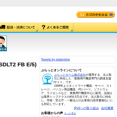
Tweets by platonline
LT2 FB E/5)
ぷらっとオンラインについて
ぷらっとホーム株式会社
が運用する、法人取
引に特化した「業務用IT機器専門の調達支援
サイト」です。
1999年よりネットワーク機器、サーバ、スト
レージ、パソコン周辺機器、PCパーツ、ソフトウェ
ア、ライセンスなど、業務用IT機器中心に販売。品揃え
は業界トップクラスの約5.5万点です。法人取引に特化
し、学校・官公庁・一般法人のお客様の請求書後払いに
も対応しています。
IPv6への取り組み
会社概要
お客様からの声
もっと見る