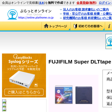
会員はオンラインで見積書(
)を
無料で作成
できます
会員登録(無料)
ログイン
見本
法人のお客様 請求書払いのご案内
学校・官公庁のお客様 校費・公費
研究機関のお客様 科研費払いのご案
FUJIFILM Super DLTt
メ
商
型
保
返