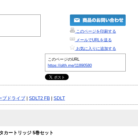
このページを印刷する
メールでURLを送る
お気に入りに追加する
このページのURL
https://plth.me/11890580
ープドライブ
|
SDLT2 FB
|
SDLT
Iデータカートリッジ 5巻セット