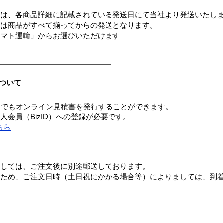
ては、各商品詳細に記載されている発送日にて当社より発送いたし
送は商品がすべて揃ってからの発送となります。
ヤマト運輸」からお選びいただけます
ついて
つでもオンライン見積書を発行することができます。
会員（BizID）への登録が必要です。
ちら
ましては、ご注文後に別途郵送しております。
のため、ご注文日時（土日祝にかかる場合等）によりましては、到