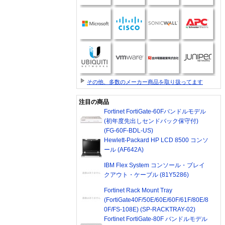
その他、多数のメーカー商品を取り扱ってます
注目の商品
Fortinet FortiGate-60Fバンドルモデル
(初年度先出しセンドバック保守付)
(FG-60F-BDL-US)
Hewlett-Packard HP LCD 8500 コンソ
ール (AF642A)
IBM Flex System コンソール・ブレイ
クアウト・ケーブル (81Y5286)
Fortinet Rack Mount Tray
(FortiGate40F/50E/60E/60F/61F/80E/8
0F/FS-108E) (SP-RACKTRAY-02)
Fortinet FortiGate-80F バンドルモデル