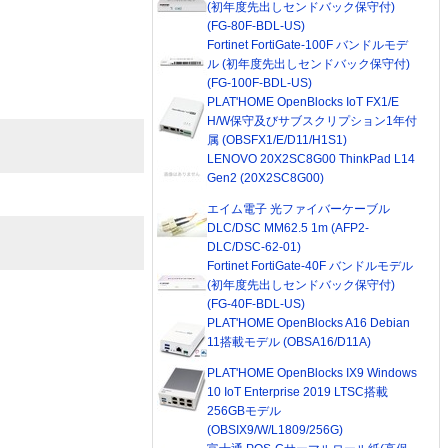
(初年度先出しセンドバック保守付)
(FG-80F-BDL-US)
Fortinet FortiGate-100F バンドルモデ
ル (初年度先出しセンドバック保守付)
(FG-100F-BDL-US)
PLAT'HOME OpenBlocks IoT FX1/E
H/W保守及びサブスクリプション1年付
属 (OBSFX1/E/D11/H1S1)
LENOVO 20X2SC8G00 ThinkPad L14
Gen2 (20X2SC8G00)
エイム電子 光ファイバーケーブル
DLC/DSC MM62.5 1m (AFP2-
DLC/DSC-62-01)
Fortinet FortiGate-40F バンドルモデル
(初年度先出しセンドバック保守付)
(FG-40F-BDL-US)
PLAT'HOME OpenBlocks A16 Debian
11搭載モデル (OBSA16/D11A)
PLAT'HOME OpenBlocks IX9 Windows
10 IoT Enterprise 2019 LTSC搭載
256GBモデル
(OBSIX9/W/L1809/256G)