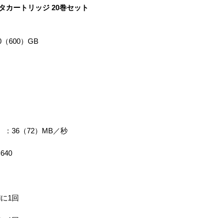
Iデータカートリッジ 20巻セット
（600）GB
：36（72）MB／秒
40
dに1回