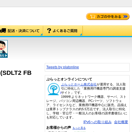
Tweets by platonline
(SDLT2 FB
ぷらっとオンラインについて
ぷらっとホーム株式会社
が運用する、法人取
引に特化した「業務用IT機器専門の調達支援
サイト」です。
1999年よりネットワーク機器、サーバ、スト
レージ、パソコン周辺機器、PCパーツ、ソフトウェ
ア、ライセンスなど、業務用IT機器中心に販売。品揃え
は業界トップクラスの約5.5万点です。法人取引に特化
し、学校・官公庁・一般法人のお客様の請求書後払いに
も対応しています。
IPv6への取り組み
会社概要
お客様からの声
もっと見る