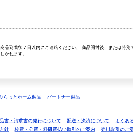
商品到着後７日以内にご連絡ください。 商品開封後、または特別
たしかねます。
ぷらっとホーム製品
パートナー製品
品書・請求書の発行について
配送・決済について
よくあ
方針
校費・公費・科研費払い取引のご案内
売掛取引のご