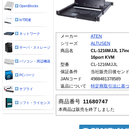
OpenBlocks
IoT関連
ネットワーク
メーカー
ATEN
シリーズ
ALTUSEN
サーバ・ストレージ
商品名
CL-1216MJJL 17inc
16port KVM
パソコン・周辺機器
型番
CL-1216MJJL
保証条件
当社販売日後セン
PCパーツ
JANコード
4988481378589
返品について
特定商取引法に基
サプライ
商品番号
11680747
ソフト・ライセンス
本商品は販売を終了しました