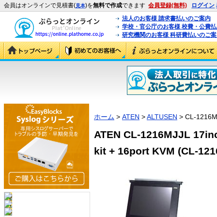
会員はオンラインで見積書(
)を
無料で作成
できます
会員登録(無料)
ログイン
見本
法人のお客様 請求書払いのご案内
学校・官公庁のお客様 校費・公費
研究機関のお客様 科研費払いのご案
ホーム
>
ATEN
>
ALTUSEN
> CL-1216M
ATEN CL-1216MJJL 17in
kit + 16port KVM (CL-12