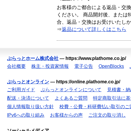
お客様のご都合による返品・交
ください。 商品開封後、または
合、返品・交換はお受けいたし
⇒
返品について詳しくはこちら
ぷらっとホーム株式会社
—
https://www.plathome.co.jp/
会社概要
株主・投資家情報
電子公告
OpenBlocks
ぷらっとオンライン
—
https://online.plathome.co.jp/
ご利用ガイド
ぷらっとオンラインについて
見積書・納
配送・決済について
よくあるご質問
特定商取引法に基
個人情報取り扱い方針
校費・公費・科研費払い取引のご
IPv6への取り組み
お客様からの声
ご注文の取り消し
ソーシャルメディア