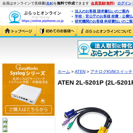
会員はオンラインで見積書(
)を
無料で作成
できます
会員登録(無料)
ログイン
見本
法人のお客様 請求書払いのご案内
学校・官公庁のお客様 校費・公費
研究機関のお客様 科研費払いのご案
ホーム
>
ATEN
>
アナログKVMスイッチ
ATEN 2L-5201P (2L-5201