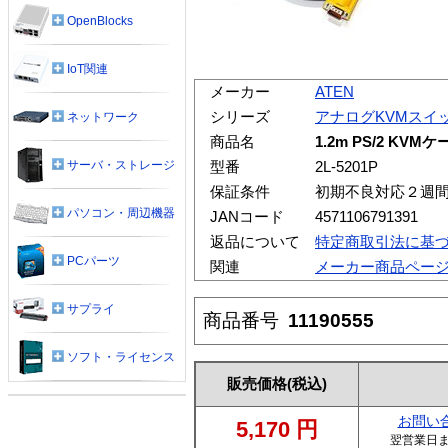
OpenBlocks
IoT関連
メーカー
ATEN
シリーズ
アナログKVMスイ
ネットワーク
商品名
1.2m PS/2 KV
サーバ・ストレージ
型番
2L-5201P
保証条件
初期不良対応２週
パソコン・周辺機器
JANコード
4571106791391
返品について
特定商取引法に基
PCパーツ
関連
メーカー商品ペー
サプライ
商品番号
11190555
ソフト・ライセンス
販売価格
(税込)
お問い
5,170
円
翌営業日