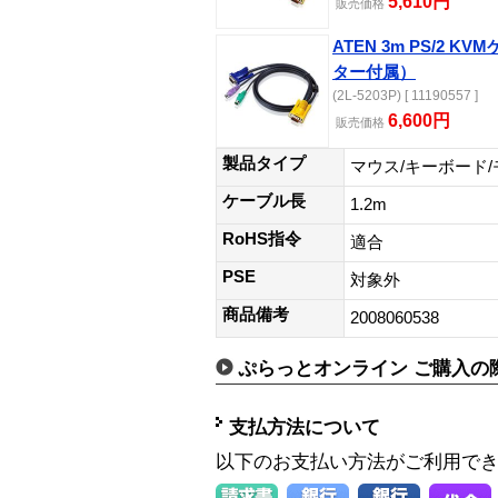
5,610円
販売価格
ATEN 3m PS/2 KV
ター付属）
(2L-5203P) [ 11190557 ]
6,600円
販売価格
製品タイプ
マウス/キーボード
ケーブル長
1.2m
RoHS指令
適合
PSE
対象外
商品備考
2008060538
ぷらっとオンライン ご購入の
支払方法について
以下のお支払い方法がご利用で