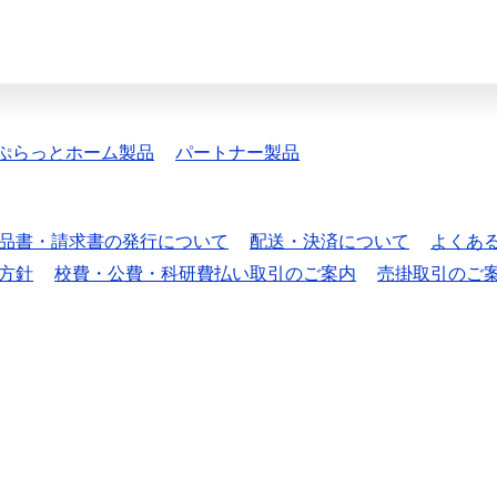
ぷらっとホーム製品
パートナー製品
品書・請求書の発行について
配送・決済について
よくあ
方針
校費・公費・科研費払い取引のご案内
売掛取引のご