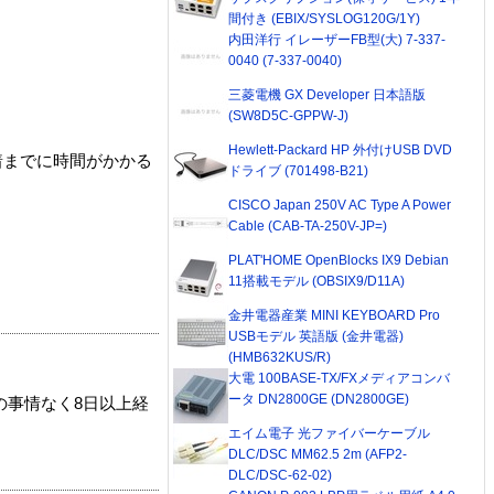
間付き (EBIX/SYSLOG120G/1Y)
内田洋行 イレーザーFB型(大) 7-337-
0040 (7-337-0040)
三菱電機 GX Developer 日本語版
(SW8D5C-GPPW-J)
Hewlett-Packard HP 外付けUSB DVD
着までに時間がかかる
ドライブ (701498-B21)
CISCO Japan 250V AC Type A Power
Cable (CAB-TA-250V-JP=)
PLAT'HOME OpenBlocks IX9 Debian
11搭載モデル (OBSIX9/D11A)
金井電器産業 MINI KEYBOARD Pro
USBモデル 英語版 (金井電器)
(HMB632KUS/R)
大電 100BASE-TX/FXメディアコンバ
ータ DN2800GE (DN2800GE)
の事情なく8日以上経
エイム電子 光ファイバーケーブル
DLC/DSC MM62.5 2m (AFP2-
DLC/DSC-62-02)