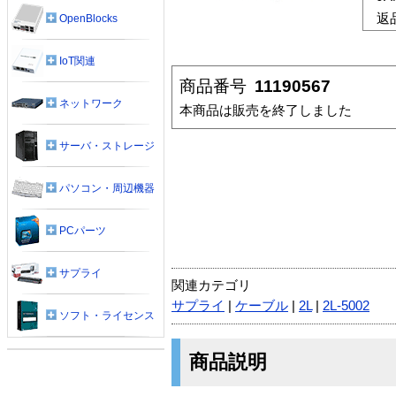
返
OpenBlocks
IoT関連
商品番号
11190567
ネットワーク
本商品は販売を終了しました
サーバ・ストレージ
パソコン・周辺機器
PCパーツ
サプライ
関連カテゴリ
サプライ
|
ケーブル
|
2L
|
2L-5002
ソフト・ライセンス
商品説明