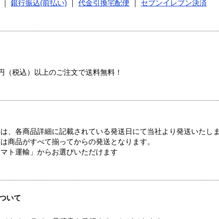
｜
銀行振込(前払い)
｜
代金引換宅配便
｜
セブンイレブン決済
00円（税込）以上のご注文で送料無料！
ては、各商品詳細に記載されている発送日にて当社より発送いたし
送は商品がすべて揃ってからの発送となります。
ヤマト運輸」からお選びいただけます
ついて