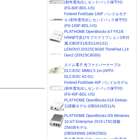
(初年度先出しセンドバック保守付)
(FG-80F-BDL-US)
Fortinet FortiGate-100F バンドルモデ
ル (初年度先出しセンドバック保守付)
(FG-100F-BDL-US)
PLAT'HOME OpenBlocks IoT FX1/E
H/W保守及びサブスクリプション1年付
属 (OBSFX1/E/D11/H1S1)
LENOVO 20X2SC8G00 ThinkPad L14
Gen2 (20X2SC8G00)
エイム電子 光ファイバーケーブル
DLC/DSC MM62.5 1m (AFP2-
DLC/DSC-62-01)
Fortinet FortiGate-40F バンドルモデル
(初年度先出しセンドバック保守付)
(FG-40F-BDL-US)
PLAT'HOME OpenBlocks A16 Debian
11搭載モデル (OBSA16/D11A)
PLAT'HOME OpenBlocks IX9 Windows
10 IoT Enterprise 2019 LTSC搭載
256GBモデル
(OBSIX9/W/L1809/256G)