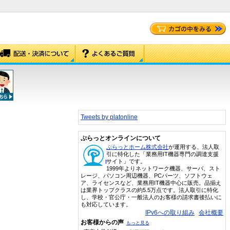
Tweets by platonline
ぷらっとオンラインについて
ぷらっとホーム株式会社
が運用する、法人取
引に特化した「業務用IT機器専門の調達支援
サイト」です。
1999年よりネットワーク機器、サーバ、スト
レージ、パソコン周辺機器、PCパーツ、ソフトウェ
ア、ライセンスなど、業務用IT機器中心に販売。品揃え
は業界トップクラスの約5.5万点です。法人取引に特化
し、学校・官公庁・一般法人のお客様の請求書後払いに
も対応しています。
IPv6への取り組み
会社概要
お客様からの声
もっと見る