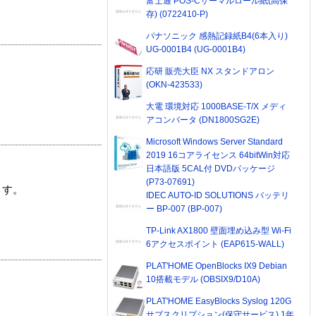
富士通 POS-Cサーマルロール紙(高保
存) (0722410-P)
パナソニック 感熱記録紙B4(6本入り)
UG-0001B4 (UG-0001B4)
応研 販売大臣 NX スタンドアロン
(OKN-423533)
大電 環境対応 1000BASE-T/X メディ
アコンバータ (DN1800SG2E)
Microsoft Windows Server Standard
2019 16コアライセンス 64bitWin対応
日本語版 5CAL付 DVDパッケージ
(P73-07691)
ます。
IDEC AUTO-ID SOLUTIONS バッテリ
ー BP-007 (BP-007)
TP-Link AX1800 壁面埋め込み型 Wi-Fi
6アクセスポイント (EAP615-WALL)
PLAT'HOME OpenBlocks IX9 Debian
10搭載モデル (OBSIX9/D10A)
PLAT'HOME EasyBlocks Syslog 120G
サブスクリプション(保守サービス) 1年