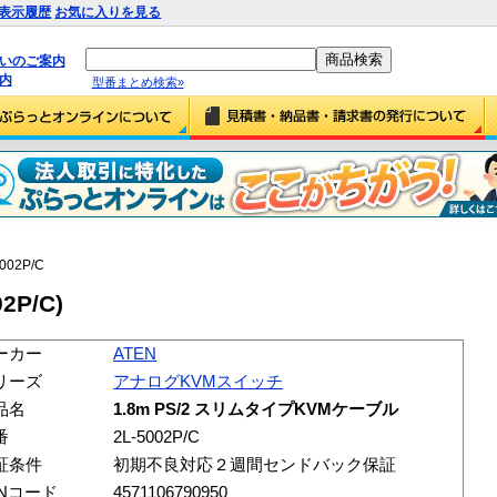
表示履歴
お気に入りを見る
払いのご案内
内
型番まとめ検索»
5002P/C
02P/C)
ーカー
ATEN
リーズ
アナログKVMスイッチ
品名
1.8m PS/2 スリムタイプKVMケーブル
番
2L-5002P/C
証条件
初期不良対応２週間センドバック保証
ANコード
4571106790950