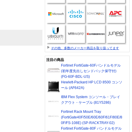
その他、多数のメーカー商品を取り扱ってます
注目の商品
Fortinet FortiGate-60Fバンドルモデル
(初年度先出しセンドバック保守付)
(FG-60F-BDL-US)
Hewlett-Packard HP LCD 8500 コンソ
ール (AF642A)
IBM Flex System コンソール・ブレイ
クアウト・ケーブル (81Y5286)
Fortinet Rack Mount Tray
(FortiGate40F/50E/60E/60F/61F/80E/8
0F/FS-108E) (SP-RACKTRAY-02)
Fortinet FortiGate-80F バンドルモデル