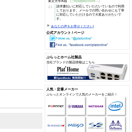
東京大学/K様
(ご利用期間2009年～)
“
請求書払いに対応していただいているので利用
しております。メールでの問い合わせにも丁寧
に対応していただけるので大変ありがたいで
す。
あなたの声をお寄せください!
公式アカウント / ページ
ぷらっとホーム社製品
当社ブランドの製品情報はこちら
人気・定番メーカー
ぷらっとオンラインで人気のメーカーをご紹介！