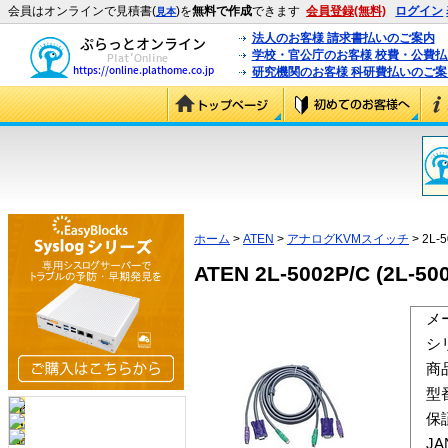
会員はオンラインで見積書(
)を
無料で作成
できます
会員登録(無料)
ログイン
見本
法人のお客様 請求書払いのご案内
学校・官公庁のお客様 校費・公費
研究機関のお客様 科研費払いのご案
ホーム
>
ATEN
>
アナログKVMスイッチ
> 2L-
ATEN 2L-5002P/C (2L-50
メ
シ
商
型
保
J