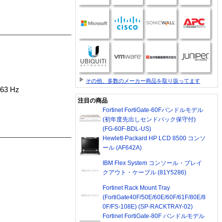
その他、多数のメーカー商品を取り扱ってます
3 Hz
注目の商品
Fortinet FortiGate-60Fバンドルモデル
(初年度先出しセンドバック保守付)
(FG-60F-BDL-US)
Hewlett-Packard HP LCD 8500 コンソ
ール (AF642A)
IBM Flex System コンソール・ブレイ
クアウト・ケーブル (81Y5286)
Fortinet Rack Mount Tray
(FortiGate40F/50E/60E/60F/61F/80E/8
0F/FS-108E) (SP-RACKTRAY-02)
Fortinet FortiGate-80F バンドルモデル