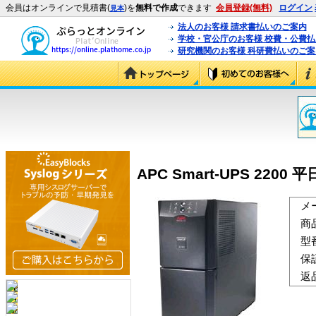
会員はオンラインで見積書(
)を
無料で作成
できます
会員登録(無料)
ログイン
見本
法人のお客様 請求書払いのご案内
学校・官公庁のお客様 校費・公費
研究機関のお客様 科研費払いのご案
APC Smart-UPS 2200
メ
商
型
保
返