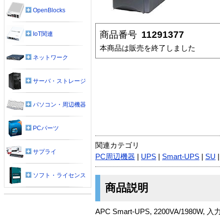
OpenBlocks
商品番号
11291377
IoT関連
本商品は販売を終了しました
ネットワーク
サーバ・ストレージ
パソコン・周辺機器
PCパーツ
関連カテゴリ
サプライ
PC周辺機器
|
UPS
|
Smart-UPS
|
SU
ソフト・ライセンス
商品説明
APC Smart-UPS, 2200VA/1980W, 入力 