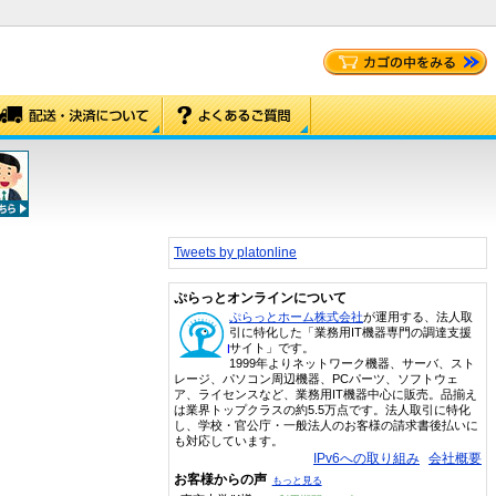
Tweets by platonline
ぷらっとオンラインについて
ぷらっとホーム株式会社
が運用する、法人取
引に特化した「業務用IT機器専門の調達支援
サイト」です。
1999年よりネットワーク機器、サーバ、スト
レージ、パソコン周辺機器、PCパーツ、ソフトウェ
ア、ライセンスなど、業務用IT機器中心に販売。品揃え
は業界トップクラスの約5.5万点です。法人取引に特化
し、学校・官公庁・一般法人のお客様の請求書後払いに
も対応しています。
IPv6への取り組み
会社概要
お客様からの声
もっと見る