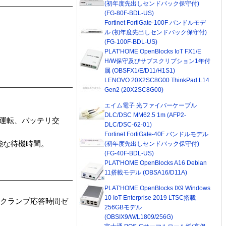
(初年度先出しセンドバック保守付)
(FG-80F-BDL-US)
Fortinet FortiGate-100F バンドルモデ
ル (初年度先出しセンドバック保守付)
(FG-100F-BDL-US)
PLAT'HOME OpenBlocks IoT FX1/E
H/W保守及びサブスクリプション1年付
属 (OBSFX1/E/D11/H1S1)
LENOVO 20X2SC8G00 ThinkPad L14
Gen2 (20X2SC8G00)
エイム電子 光ファイバーケーブル
DLC/DSC MM62.5 1m (AFP2-
リ運転、バッテリ交
DLC/DSC-62-01)
Fortinet FortiGate-40F バンドルモデル
能な待機時間。
(初年度先出しセンドバック保守付)
(FG-40F-BDL-US)
PLAT'HOME OpenBlocks A16 Debian
11搭載モデル (OBSA16/D11A)
PLAT'HOME OpenBlocks IX9 Windows
10 IoT Enterprise 2019 LTSC搭載
：クランプ応答時間ゼ
256GBモデル
(OBSIX9/W/L1809/256G)