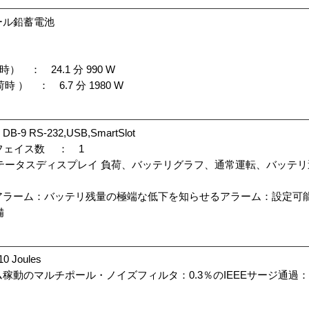
ール鉛蓄電池
 ： 24.1 分 990 W
） ： 6.7 分 1980 W
S-232,USB,SmartSlot
ーフェイス数 ： 1
ステータスディスプレイ 負荷、バッテリグラフ、通常運転、バッテ
アラーム：バッテリ残量の極端な低下を知らせるアラーム：設定可
備
Joules
稼動のマルチポール・ノイズフィルタ：0.3％のIEEEサージ通過