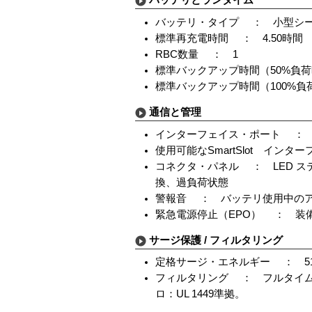
バッテリとランタイム
バッテリ・タイプ ： 小型シ
標準再充電時間 ： 4.50時間
RBC数量 ： 1
標準バックアップ時間（50%負荷時）
標準バックアップ時間（100%負荷時 
通信と管理
インターフェイス・ポート ： DB-9 R
使用可能なSmartSlot インタ
コネクタ・パネル ： LED 
換、過負荷状態
警報音 ： バッテリ使用中の
緊急電源停止（EPO） ： 装
サージ保護 / フィルタリング
定格サージ・エネルギー ： 510 
フィルタリング ： フルタイム
ロ：UL 1449準拠。