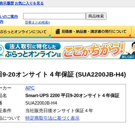
表示履歴
お気に入りを見る
払いのご案内
内
型番まとめ検索»
 平日9-20オンサイト４年保証 (SUA2200JB-H4)
ーカー
APC
品名
Smart-UPS 2200 平日9-20オンサイト４年保証
番
SUA2200JB-H4
証条件
当社販売日後オンサイト保証４年
品について
特定商取引法に基づく表示