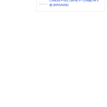
CANON P-002 LBP用ラベル用紙 A4 0
面 (6055A006)