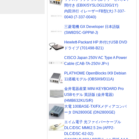
間付き (EBIX/SYSLOG120G/1Y)
内田洋行 イレーザーFB型(大) 7-337-
0040 (7-337-0040)
三菱電機 GX Developer 日本語版
(SW8D5C-GPPW-J)
Hewlett-Packard HP 外付けUSB DVD
ドライブ (701498-B21)
CISCO Japan 250V AC Type A Power
Cable (CAB-TA-250V-JP=)
PLAT'HOME OpenBlocks IX9 Debian
11搭載モデル (OBSIX9/D11A)
金井電器産業 MINI KEYBOARD Pro
USBモデル 英語版 (金井電器)
(HMB632KUS/R)
大電 100BASE-TX/FXメディアコンバ
ータ DN2800GE (DN2800GE)
エイム電子 光ファイバーケーブル
DLC/DSC MM62.5 2m (AFP2-
DLC/DSC-62-02)