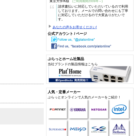
東京大学/K様
(ご利用期間2009年～)
“
請求書払いに対応していただいているので利用
しております。メールでの問い合わせにも丁寧
に対応していただけるので大変ありがたいで
す。
あなたの声をお寄せください!
公式アカウント / ページ
ぷらっとホーム社製品
当社ブランドの製品情報はこちら
人気・定番メーカー
ぷらっとオンラインで人気のメーカーをご紹介！