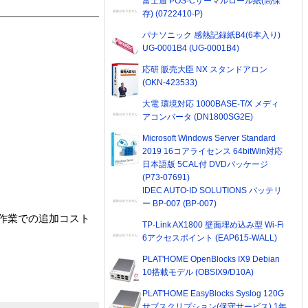
富士通 POS-Cサーマルロール紙(高保
存) (0722410-P)
パナソニック 感熱記録紙B4(6本入り)
UG-0001B4 (UG-0001B4)
応研 販売大臣 NX スタンドアロン
(OKN-423533)
大電 環境対応 1000BASE-T/X メディ
アコンバータ (DN1800SG2E)
Microsoft Windows Server Standard
2019 16コアライセンス 64bitWin対応
日本語版 5CAL付 DVDパッケージ
(P73-07691)
IDEC AUTO-ID SOLUTIONS バッテリ
ー BP-007 (BP-007)
作業での追加コスト
TP-Link AX1800 壁面埋め込み型 Wi-Fi
6アクセスポイント (EAP615-WALL)
PLAT'HOME OpenBlocks IX9 Debian
10搭載モデル (OBSIX9/D10A)
PLAT'HOME EasyBlocks Syslog 120G
サブスクリプション(保守サービス) 1年