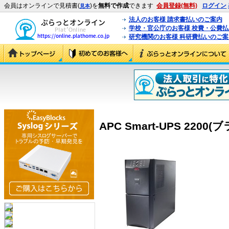
会員はオンラインで見積書(
)を
無料で作成
できます
会員登録(無料)
ログイン
見本
法人のお客様 請求書払いのご案内
学校・官公庁のお客様 校費・公費
研究機関のお客様 科研費払いのご案
APC Smart-UPS 2200(