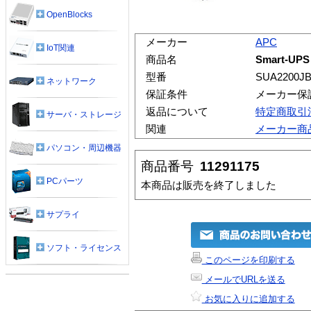
OpenBlocks
メーカー
APC
IoT関連
商品名
Smart-UP
型番
SUA2200J
ネットワーク
保証条件
メーカー保
返品について
特定商取引
サーバ・ストレージ
関連
メーカー商
パソコン・周辺機器
商品番号
11291175
PCパーツ
本商品は販売を終了しました
サプライ
ソフト・ライセンス
このページを印刷する
メールでURLを送る
お気に入りに追加する