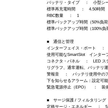
バッテリ・タイプ ： 小型シ
標準再充電時間 ： 4.50時間
RBC数量 ： 1
標準バックアップ時間（50%負荷時）
標準バックアップ時間（100%負荷時 
■ 通信と管理
インターフェイス・ポート ： DB-9 R
使用可能なSmartSlot インタ
コネクタ・パネル ： LED ス
リグラフ、通常運転、バッテリ
警報音 ： バッテリ使用中の
下を知らせるアラーム：設定可
緊急電源停止（EPO） ： 装
■ サージ保護 / フィルタリング
定格サージ・エネルギー ： 510 