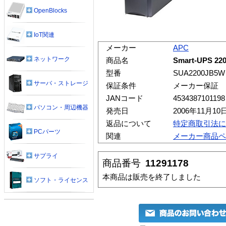
OpenBlocks
IoT関連
メーカー
APC
ネットワーク
商品名
Smart-UPS 
型番
SUA2200JB5W
サーバ・ストレージ
保証条件
メーカー保証
JANコード
4534387101198
パソコン・周辺機器
発売日
2006年11月10
返品について
特定商取引法に
PCパーツ
関連
メーカー商品ペ
サプライ
商品番号
11291178
本商品は販売を終了しました
ソフト・ライセンス