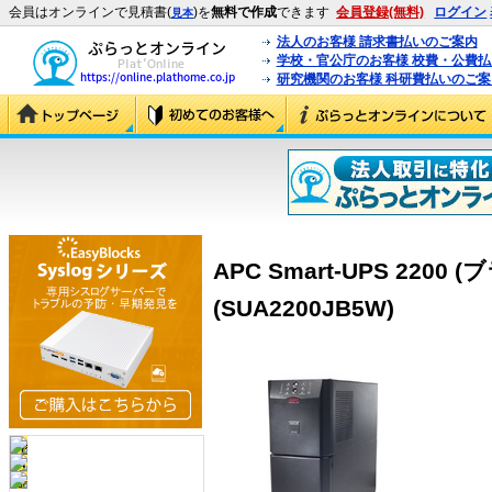
会員はオンラインで見積書(
)を
無料で作成
できます
会員登録(無料)
ログイン
見本
法人のお客様 請求書払いのご案内
学校・官公庁のお客様 校費・公費
研究機関のお客様 科研費払いのご案
APC Smart-UPS 220
(SUA2200JB5W)