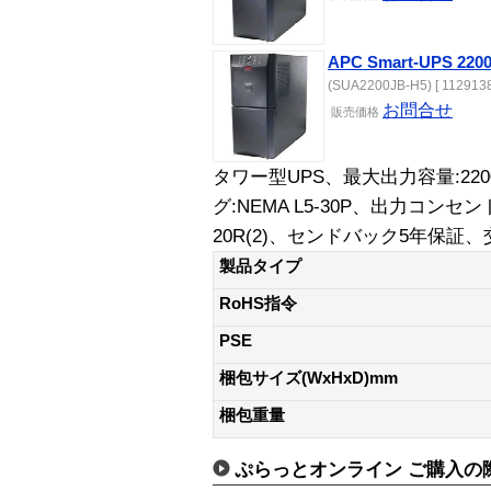
APC Smart-UPS 
(SUA2200JB-H5) [ 1129138
お問合せ
販売価格
タワー型UPS、最大出力容量:220
グ:NEMA L5-30P、出力コンセント:N
20R(2)、センドバック5年保証、
製品タイプ
RoHS指令
PSE
梱包サイズ(WxHxD)mm
梱包重量
ぷらっとオンライン ご購入の