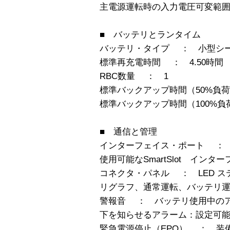
主電源運転時の入力電圧可変範囲 ：
■ バッテリとランタイム
バッテリ・タイプ ： 小型シ
標準再充電時間 ： 4.50時間
RBC数量 ： 1
標準バックアップ時間（50%負荷時）
標準バックアップ時間（100%負荷時 
■ 通信と管理
インターフェイス・ポート ： DB-9 R
使用可能なSmartSlot インタ
コネクタ・パネル ： LED ス
リグラフ、通常運転、バッテリ
警報音 ： バッテリ使用中の
下を知らせるアラーム：設定可
緊急電源停止（EPO） ： 装