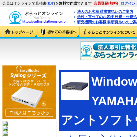
会員はオンラインで見積書(
)を
無料で作成
できます
会員登録(無料)
ログイン
見本
法人のお客様 請求書払いのご案内
学校・官公庁のお客様 校費・公費
研究機関のお客様 科研費払いのご案
Windo
YAMAH
アントソフト