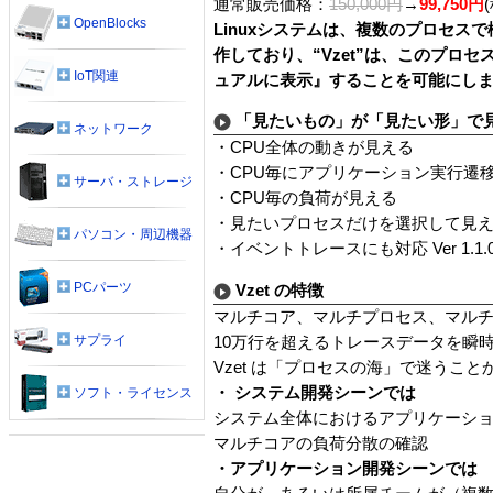
通常販売価格：
150,000円
→
99,750円
OpenBlocks
Linuxシステムは、複数のプロセス
作しており、“Vzet”は、このプロ
IoT関連
ュアルに表示』することを可能にし
「見たいもの」が「見たい形」で
ネットワーク
・CPU全体の動きが見える
・CPU毎にアプリケーション実行遷
サーバ・ストレージ
・CPU毎の負荷が見える
・見たいプロセスだけを選択して見
パソコン・周辺機器
・イベントトレースにも対応 Ver 1.1.
PCパーツ
Vzet の特徴
マルチコア、マルチプロセス、マル
サプライ
10万行を超えるトレースデータを瞬
Vzet は「プロセスの海」で迷うこと
・ システム開発シーンでは
ソフト・ライセンス
システム全体におけるアプリケーションの
マルチコアの負荷分散の確認
・アプリケーション開発シーンでは