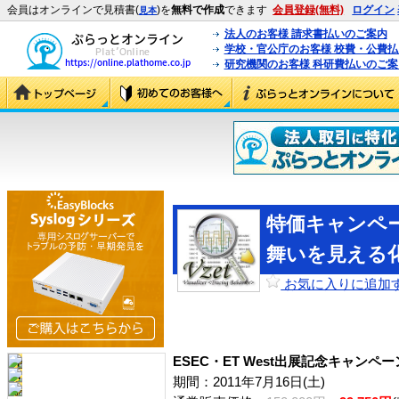
会員はオンラインで見積書(
)を
無料で作成
できます
会員登録(無料)
ログイン
見本
法人のお客様 請求書払いのご案内
学校・官公庁のお客様 校費・公費
研究機関のお客様 科研費払いのご案
特価キャンペー
舞いを見える化
お気に入りに追加
ESEC・ET West出展記念キャンペ
期間：2011年7月16日(土)