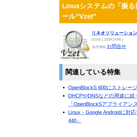
Linuxシステムの「振
ール”Vzet”
リネオソリューションズ
(Vzet) [ 20942446 ]
お問合せ
販売
価格
関連している特集
OpenBlockS 600にス
DHCPやDNSなどの用途に
「OpenBlockSアプライア
Linux・Google Android
440」