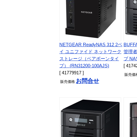
NETGEAR ReadyNAS 312 2ベ
BUF
イ ユニファイド ネットワーク
管理者
ストレージ（ベアボーンタイ
ブ NAS
プ） (RN31200-100AJS)
[ 4174
[ 41779917 ]
販売
価
お問合せ
販売
価格