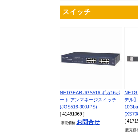
スイッチ
NETGEAR JGS516 ギガ16ポ
NET
ート アンマネージスイッチ
デル】
(JGS516-300JPS)
10Gb
[ 41491069 ]
(XS70
[ 4171
お問合せ
販売
価格
販売
価