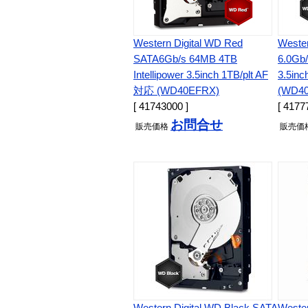
Western Digital WD Red
Wester
SATA6Gb/s 64MB 4TB
6.0Gb
Intellipower 3.5inch 1TB/plt AF
3.5in
対応 (WD40EFRX)
(WD40
[ 41743000 ]
[ 4177
お問合せ
販売
価格
販売
価