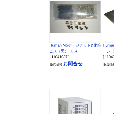
Human M5ケージナット&化粧
Hum
ビス（黒） (C5)
ーシ（固
[ 11041087 ]
[ 1104
お問合せ
販売
価格
販売
価