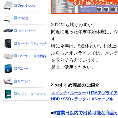
OpenBlocks
IoT関連
2014年も残りわずか！
ネットワーク
間近に迫った年末年始休暇は、
す。
サーバ・ストレージ
特に今年は、9連休といつも以上
ぷらっとオンラインでは、メン
パソコン・周辺機器
を取りそろえています。
是非ご活用ください。
PCパーツ
サプライ
おすすめ商品のご紹介
スイッチ
/
ルーター
/
UTMアプライ
ソフト・ライセンス
HDD
/
SSD
/
ラック
/
LANケーブル
■
5営業日以内で出荷可能な商品