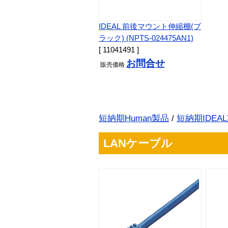
IDEAL 前後マウント伸縮棚(ブ
ラック) (NPTS-024475AN1)
[ 11041491 ]
お問合せ
販売
価格
短納期Human製品
/
短納期IDEA
LANケーブル