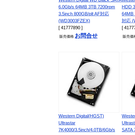
Western Digital WD Black SATA
Wester
6.0Gb/s 64MB 3TB 7200rpm
HDD 3
3.5inch 800GB/plt AF対応
64MB 
(WD3003FZEX)
対応 (
[ 41777890 ]
[ 4177
お問合せ
販売
価格
販売
価
Western Digital(HGST)
Wester
Ultrastar
Ultras
7K4000/3.5inch/4.0TB/6Gb/s
SATA 