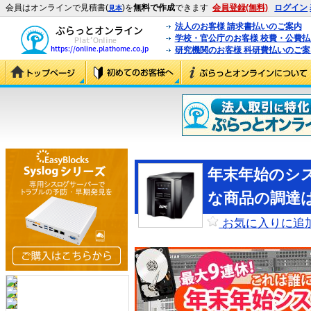
会員はオンラインで見積書(
)を
無料で作成
できます
会員登録(無料)
ログイン
見本
法人のお客様 請求書払いのご案内
学校・官公庁のお客様 校費・公費
研究機関のお客様 科研費払いのご案
年末年始のシ
な商品の調達
お気に入りに追