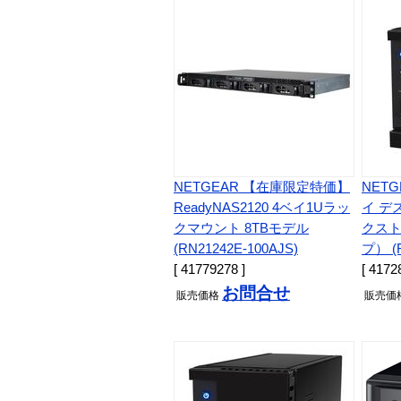
NETGEAR 【在庫限定特価】
NETG
ReadyNAS2120 4ベイ1Uラッ
イ デ
クマウント 8TBモデル
クス
(RN21242E-100AJS)
プ） (R
[ 41779278 ]
[ 4172
お問合せ
販売
価格
販売
価