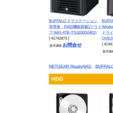
BUFFALO テラステーション
BUFF
管理者・RAID機能搭載2ドライ
Windo
ブ NAS 4TB (TS3200D0402)
ドライブ
[ 41742873 ]
QV8.0
[ 4144
お問合せ
販売
価格
販売
価
NETGEAR ReadyNAS
、
BUFFALO 
HDD