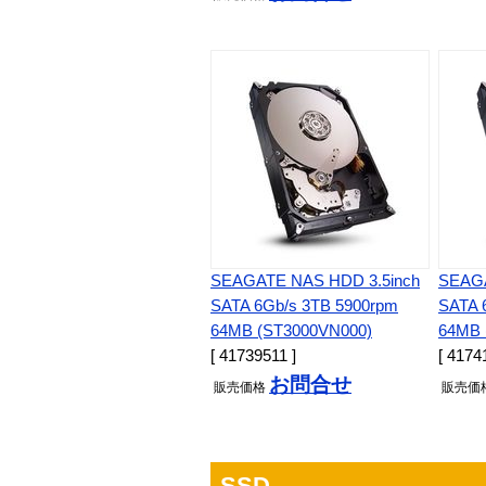
SEAGATE NAS HDD 3.5inch
SEAGA
SATA 6Gb/s 3TB 5900rpm
SATA 
64MB (ST3000VN000)
64MB 
[ 41739511 ]
[ 4174
お問合せ
販売
価格
販売
価
SSD