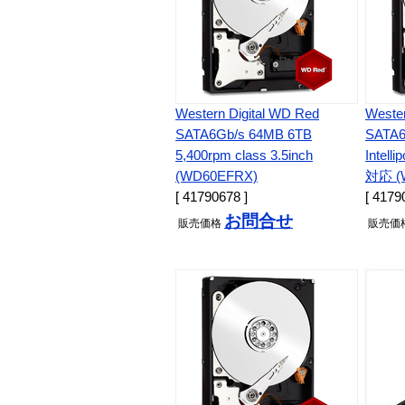
Western Digital WD Red
Wester
SATA6Gb/s 64MB 6TB
SATA6
5,400rpm class 3.5inch
Intell
(WD60EFRX)
対応 (
[ 41790678 ]
[ 4179
お問合せ
販売
価格
販売
価