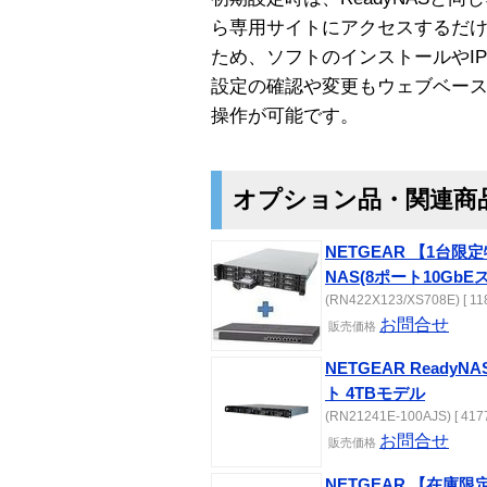
ら専用サイトにアクセスするだけで
ため、ソフトのインストールやI
設定の確認や変更もウェブベー
操作が可能です。
オプション品・関連商
NETGEAR 【1台限定特
NAS(8ポート10Gb
(RN422X123/XS708E) [ 11
お問合せ
販売
価格
NETGEAR ReadyN
ト 4TBモデル
(RN21241E-100AJS) [ 417
お問合せ
販売
価格
NETGEAR 【在庫限定