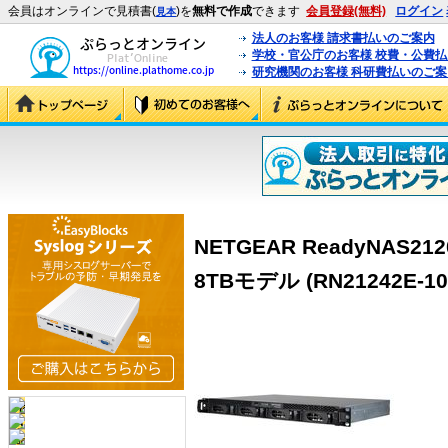
会員はオンラインで見積書(
)を
無料で作成
できます
会員登録(無料)
ログイン
見本
法人のお客様 請求書払いのご案内
学校・官公庁のお客様 校費・公費
研究機関のお客様 科研費払いのご案
NETGEAR ReadyNAS
8TBモデル (RN21242E-10