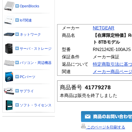
OpenBlocks
IoT関連
メーカー
NETGEAR
ネットワーク
商品名
【在庫限定特価】Rea
ト 8TBモデル
サーバ・ストレージ
型番
RN21242E-100AJS
保証条件
メーカー保証
パソコン・周辺機器
返品について
特定商取引法に基
関連
メーカー商品ペー
PCパーツ
商品番号
41779278
サプライ
本商品は販売を終了しました
ソフト・ライセンス
このページを印刷する