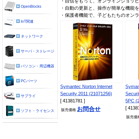
・自信をもって、オンラインショッ
OpenBlocks
・自動の更新と、操作が簡単な機能
・保護者機能で、子どもたちのオン
IoT関連
ネットワーク
サーバ・ストレージ
パソコン・周辺機器
PCパーツ
Symantec Norton Internet
Symant
Security 2011 (21071256)
Secu
サプライ
[ 41381781 ]
5PC (
[ 4138
お問合せ
販売
価格
ソフト・ライセンス
販売
価