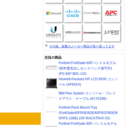
その他、多数のメーカー商品を取り扱ってます
注目の商品
Fortinet FortiGate-60Fバンドルモデル
(初年度先出しセンドバック保守付)
(FG-60F-BDL-US)
Hewlett-Packard HP LCD 8500 コンソ
ール (AF642A)
IBM Flex System コンソール・ブレイ
クアウト・ケーブル (81Y5286)
Fortinet Rack Mount Tray
(FortiGate40F/50E/60E/60F/61F/80E/8
0F/FS-108E) (SP-RACKTRAY-02)
Fortinet FortiGate-80F バンドルモデル