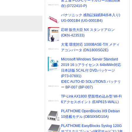
富士通 POS-Cサーマルロール紙(高保
存) (0722410-P)
パナソニック 感熱記録紙B4(6本入り)
UG-0001B4 (UG-0001B4)
応研 販売大臣 NX スタンドアロン
(OKN-423533)
大電 環境対応 1000BASE-T/X メディ
アコンバータ (DN1800SG2E)
Microsoft Windows Server Standard
2019 16コアライセンス 64bitWin対応
日本語版 5CAL付 DVDパッケージ
(P73-07691)
IDEC AUTO-ID SOLUTIONS バッテリ
ー BP-007 (BP-007)
TP-Link AX1800 壁面埋め込み型 Wi-Fi
6アクセスポイント (EAP615-WALL)
PLAT'HOME OpenBlocks IX9 Debian
10搭載モデル (OBSIX9/D10A)
PLAT'HOME EasyBlocks Syslog 120G
サブスクリプション(保守サービス) 1年