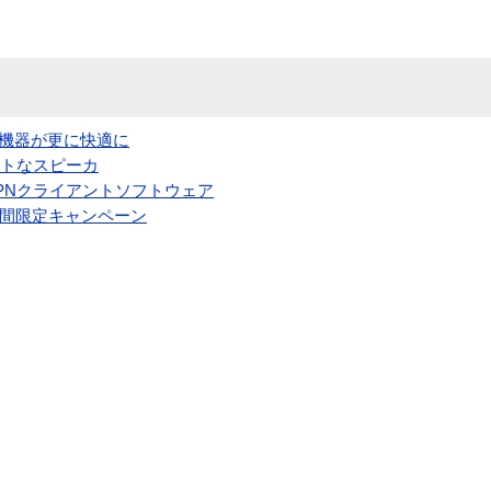
N機器が更に快適に
クトなスピーカ
A VPNクライアントソフトウェア
ie期間限定キャンペーン