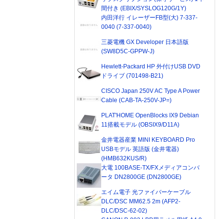
間付き (EBIX/SYSLOG120G/1Y)
内田洋行 イレーザーFB型(大) 7-337-
0040 (7-337-0040)
三菱電機 GX Developer 日本語版
(SW8D5C-GPPW-J)
Hewlett-Packard HP 外付けUSB DVD
ドライブ (701498-B21)
CISCO Japan 250V AC Type A Power
Cable (CAB-TA-250V-JP=)
PLAT'HOME OpenBlocks IX9 Debian
11搭載モデル (OBSIX9/D11A)
金井電器産業 MINI KEYBOARD Pro
USBモデル 英語版 (金井電器)
(HMB632KUS/R)
大電 100BASE-TX/FXメディアコンバ
ータ DN2800GE (DN2800GE)
エイム電子 光ファイバーケーブル
DLC/DSC MM62.5 2m (AFP2-
DLC/DSC-62-02)