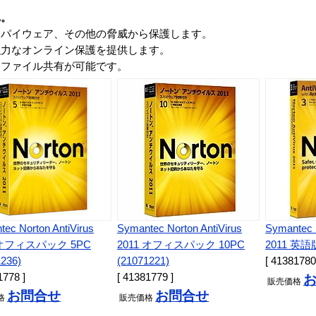
れ。
スパイウェア、その他の脅威から保護します。
強力なオンライン保護を提供します。
、ファイル共有が可能です。
ec Norton AntiVirus
Symantec Norton AntiVirus
Symantec N
 オフィスパック 5PC
2011 オフィスパック 10PC
2011 英語版
1236)
(21071221)
[ 41381780
1778 ]
[ 41381779 ]
販売
価格
お問合せ
お問合せ
格
販売
価格