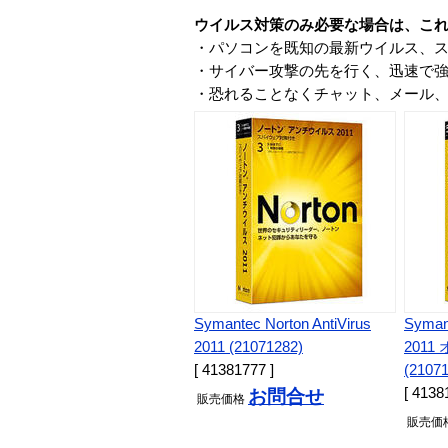
ウイルス対策のみ必要な場合は、こ
・パソコンを既知の最新ウイルス、
・サイバー攻撃の先を行く、迅速で
・恐れることなくチャット、メール
Symantec Norton AntiVirus
Symant
2011 (21071282)
2011
[ 41381777 ]
(2107
[ 4138
お問合せ
販売
価格
販売
価