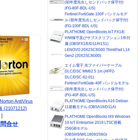
(初年度先出しセンドバック保守付)
(FG-80F-BDL-US)
Fortinet FortiGate-100F バンドルモデ
ル (初年度先出しセンドバック保守付)
(FG-100F-BDL-US)
PLAT'HOME OpenBlocks IoT FX1/E
H/W保守及びサブスクリプション1年付
属 (OBSFX1/E/D11/H1S1)
LENOVO 20X2SC8G00 ThinkPad L14
Gen2 (20X2SC8G00)
エイム電子 光ファイバーケーブル
DLC/DSC MM62.5 1m (AFP2-
DLC/DSC-62-01)
Fortinet FortiGate-40F バンドルモデル
(初年度先出しセンドバック保守付)
(FG-40F-BDL-US)
orton AntiVirus
PLAT'HOME OpenBlocks A16 Debian
11搭載モデル (OBSA16/D11A)
 (21071212)
 ]
PLAT'HOME OpenBlocks IX9 Windows
10 IoT Enterprise 2019 LTSC搭載
お問合せ
256GBモデル
(OBSIX9/W/L1809/256G)