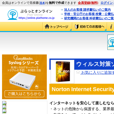
会員はオンラインで見積書(
)を
無料で作成
できます
会員登録(無料)
ログイン
見本
法人のお客様 請求書払いのご案内
学校・官公庁のお客様 校費・公費
研究機関のお客様 科研費払いのご案
ウィルス対策ソ
お気に入りに追加
Norton Internet Securit
インターネットを安心して楽しむな
・ネットの危険から保護する、業界