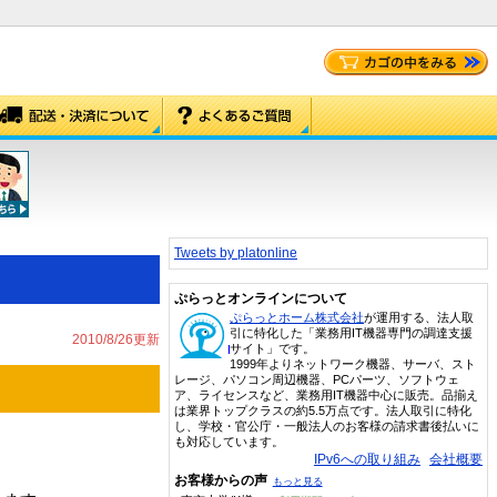
Tweets by platonline
ぷらっとオンラインについて
ぷらっとホーム株式会社
が運用する、法人取
引に特化した「業務用IT機器専門の調達支援
2010/8/26更新
サイト」です。
1999年よりネットワーク機器、サーバ、スト
レージ、パソコン周辺機器、PCパーツ、ソフトウェ
ア、ライセンスなど、業務用IT機器中心に販売。品揃え
は業界トップクラスの約5.5万点です。法人取引に特化
し、学校・官公庁・一般法人のお客様の請求書後払いに
も対応しています。
IPv6への取り組み
会社概要
お客様からの声
もっと見る