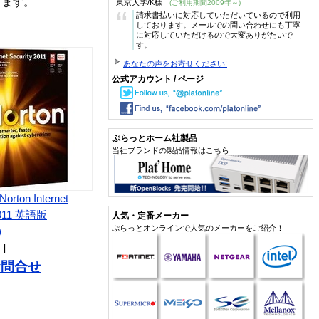
きます。
東京大学/K様
(ご利用期間2009年～)
“
請求書払いに対応していただいているので利用
しております。メールでの問い合わせにも丁寧
に対応していただけるので大変ありがたいで
す。
あなたの声をお寄せください!
公式アカウント / ページ
ぷらっとホーム社製品
当社ブランドの製品情報はこちら
orton Internet
 2011 英語版
人気・定番メーカー
ぷらっとオンラインで人気のメーカーをご紹介！
)
 ]
お問合せ