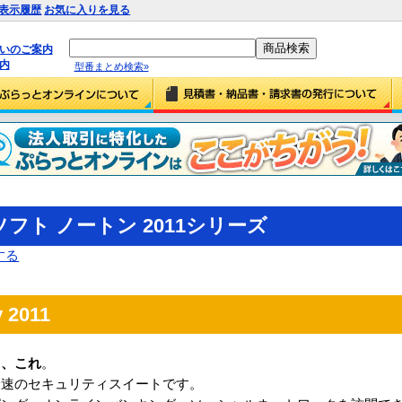
表示履歴
お気に入りを見る
払いのご案内
内
型番まとめ検索»
フト ノートン 2011シリーズ
する
y 2011
ら、これ
。
最速のセキュリティスイートです。