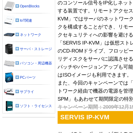
のコンソール信号をIP化しネッ
OpenBlocks
する装置です。リモートアクセスソフ
KVM」ではサーバのネットワー
IoT関連
クを構成することができ、リモ
クセキュリティへの影響を避け
ネットワーク
「SERVIS IP-KVM」は仮
サーバ・ストレージ
のCD-ROMドライブ、フロッピ
リディスクをサーバに認識させる
パソコン・周辺機器
パッチやバージョンアップも可能
はISOイメージも利用できます。
PCパーツ
また、今回のキャンペーンでは「SE
トワーク経由で機器の電源を管理
サプライ
SPM」もあわせて期間限定の特
ソフト・ライセンス
キャンペーン期間：2009年12月15日(
SERVIS IP-KVM