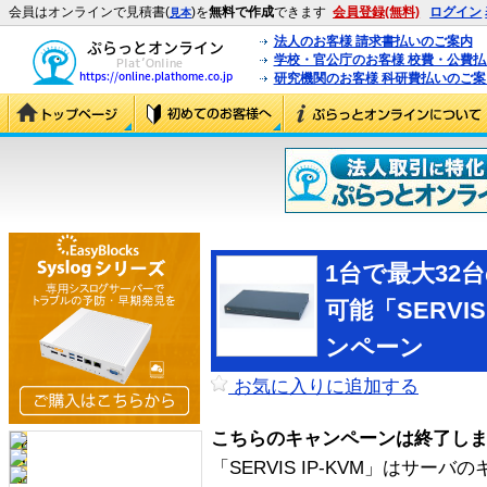
会員はオンラインで見積書(
)を
無料で作成
できます
会員登録(無料)
ログイン
見本
法人のお客様 請求書払いのご案内
学校・官公庁のお客様 校費・公費
研究機関のお客様 科研費払いのご案
1台で最大32
可能「SERVIS
ンペーン
お気に入りに追加する
こちらのキャンペーンは終了し
「SERVIS IP-KVM」はサ