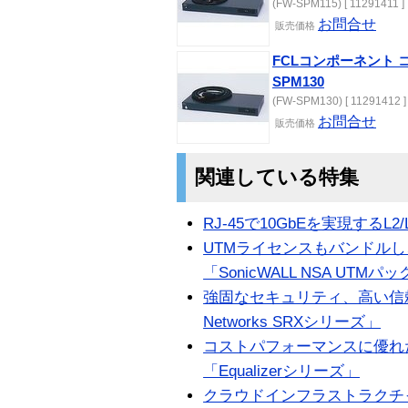
(FW-SPM115) [ 11291411 ]
お問合せ
販売
価格
FCLコンポーネント 
SPM130
(FW-SPM130) [ 11291412 ]
お問合せ
販売
価格
関連している特集
RJ-45で10GbEを実現するL2/
UTMライセンスもバンドル
「SonicWALL NSA UTMパ
強固なセキュリティ、高い信頼性
Networks SRXシリーズ」
コストパフォーマンスに優れ
「Equalizerシリーズ」
クラウドインフラストラクチ