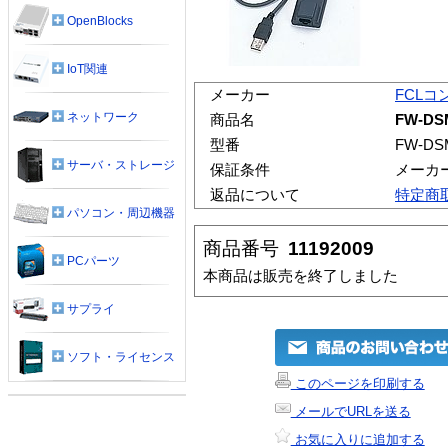
OpenBlocks
IoT関連
メーカー
FCL
ネットワーク
商品名
FW-DS
型番
FW-DS
サーバ・ストレージ
保証条件
メーカ
返品について
特定商
パソコン・周辺機器
商品番号
11192009
PCパーツ
本商品は販売を終了しました
サプライ
ソフト・ライセンス
このページを印刷する
メールでURLを送る
お気に入りに追加する