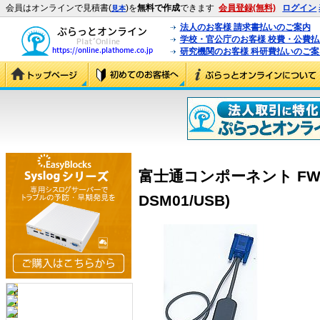
会員はオンラインで見積書(
)を
無料で作成
できます
会員登録(無料)
ログイン
見本
法人のお客様 請求書払いのご案内
学校・官公庁のお客様 校費・公費
研究機関のお客様 科研費払いのご案
富士通コンポーネント FW-DS
DSM01/USB)