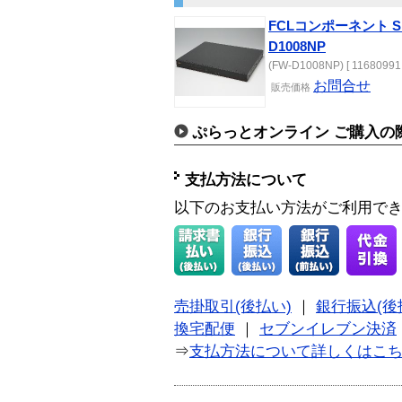
FCLコンポーネント SER
D1008NP
(FW-D1008NP) [ 11680991 
お問合せ
販売価格
ぷらっとオンライン ご購入の
支払方法について
以下のお支払い方法がご利用で
売掛取引(後払い)
｜
銀行振込(後
換宅配便
｜
セブンイレブン決済
⇒
支払方法について詳しくはこ