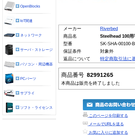
OpenBlocks
IoT関連
メーカー
Riverbed
ネットワーク
商品名
Steelhead 
型番
SK-SHA-00100-B
サーバ・ストレージ
保証条件
対象外
返品について
特定商取引法に
パソコン・周辺機器
商品番号
82991265
PCパーツ
本商品は販売を終了しました
サプライ
ソフト・ライセンス
このページを印刷する
メールでURLを送る
お気に入りに追加する