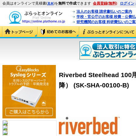
会員はオンラインで見積書(
)を
無料で作成
できます
会員登録(無料)
ログイン
見本
法人のお客様 請求書払いのご案内
学校・官公庁のお客様 校費・公費
研究機関のお客様 科研費払いのご案
Riverbed Steelhea
降） (SK-SHA-00100-B)