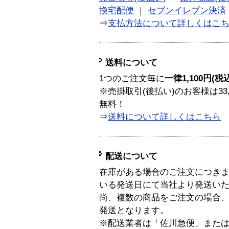
換宅配便
｜
セブンイレブン決済
⇒
支払方法について詳しくはこ
送料について
1つのご注文毎に
一律1,100円(税
※売掛取引(後払い)のお客様は33
無料！
⇒
送料について詳しくはこちら
配送について
在庫がある場合のご注文につき
いる発送日にて当社より発送い
尚、複数の商品をご注文の場合
発送となります。
※配送業者は「佐川急便」また