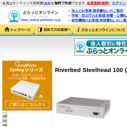
会員はオンラインで見積書(
)を
無料で作成
できます
会員登録(無料)
ログイン
見本
法人のお客様 請求書払いのご案内
学校・官公庁のお客様 校費・公費
研究機関のお客様 科研費払いのご案
Riverbed Steelhead 100 