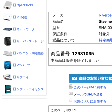
OpenBlocks
メーカー
Riverbe
IoT関連
商品名
Steelhe
型番
SHA-00
ネットワーク
保証条件
対象外
返品について
特定商
サーバ・ストレージ
商品番号
12981065
パソコン・周辺機器
本商品は販売を終了しました
PCパーツ
サプライ
このページを印刷する
ソフト・ライセンス
メールでURLを送る
お気に入りに追加する
このページのURL