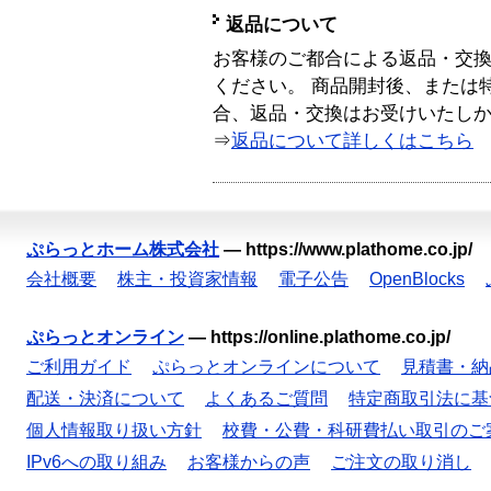
返品について
お客様のご都合による返品・交
ください。 商品開封後、または
合、返品・交換はお受けいたし
⇒
返品について詳しくはこちら
ぷらっとホーム株式会社
—
https://www.plathome.co.jp/
会社概要
株主・投資家情報
電子公告
OpenBlocks
ぷらっとオンライン
—
https://online.plathome.co.jp/
ご利用ガイド
ぷらっとオンラインについて
見積書・納
配送・決済について
よくあるご質問
特定商取引法に基
個人情報取り扱い方針
校費・公費・科研費払い取引のご
IPv6への取り組み
お客様からの声
ご注文の取り消し