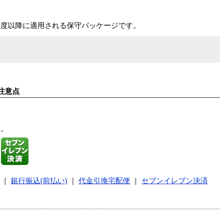
年度以降に適用される保守パッケージです。
注意点
す。
｜
銀行振込(前払い)
｜
代金引換宅配便
｜
セブンイレブン決済