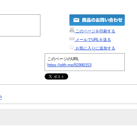
このページを印刷する
メールでURLを送る
お気に入りに追加する
このページのURL
https://plth.me/82990153
P