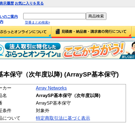
表示履歴
お気に入りを見る
払いのご案内
内
型番まとめ検索»
aySP基本保守（次年度以降) (ArraySP基本保守)
ーカー
Array Networks
品名
ArraySP基本保守（次年度以降)
番
ArraySP基本保守
証条件
対象外
品について
特定商取引法に基づく表示