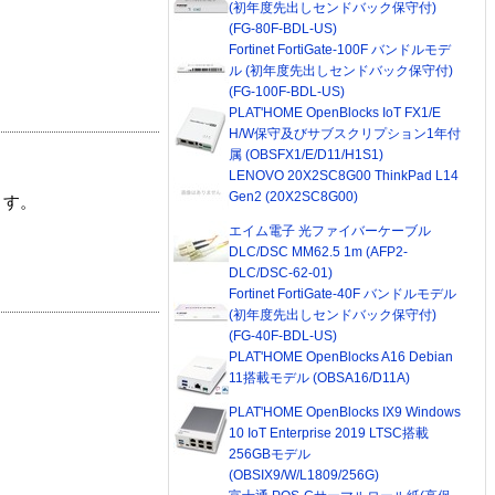
(初年度先出しセンドバック保守付)
(FG-80F-BDL-US)
Fortinet FortiGate-100F バンドルモデ
ル (初年度先出しセンドバック保守付)
(FG-100F-BDL-US)
PLAT'HOME OpenBlocks IoT FX1/E
H/W保守及びサブスクリプション1年付
属 (OBSFX1/E/D11/H1S1)
LENOVO 20X2SC8G00 ThinkPad L14
Gen2 (20X2SC8G00)
ます。
エイム電子 光ファイバーケーブル
DLC/DSC MM62.5 1m (AFP2-
DLC/DSC-62-01)
Fortinet FortiGate-40F バンドルモデル
(初年度先出しセンドバック保守付)
(FG-40F-BDL-US)
PLAT'HOME OpenBlocks A16 Debian
11搭載モデル (OBSA16/D11A)
PLAT'HOME OpenBlocks IX9 Windows
10 IoT Enterprise 2019 LTSC搭載
256GBモデル
(OBSIX9/W/L1809/256G)