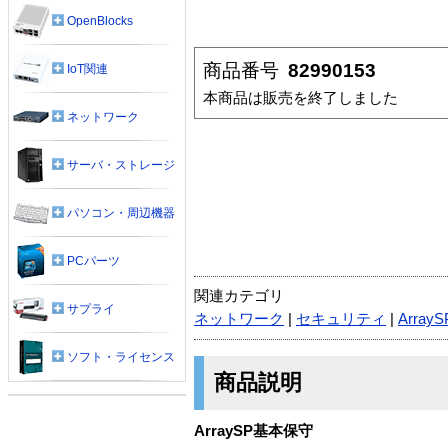
OpenBlocks
商品番号
82990153
IoT関連
本商品は販売を終了しました
ネットワーク
サーバ・ストレージ
パソコン・周辺機器
PCパーツ
関連カテゴリ
サプライ
ネットワーク
|
セキュリティ
|
ArrayS
ソフト・ライセンス
商品説明
ArraySP基本保守