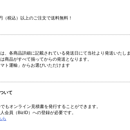
00円（税込）以上のご注文で送料無料！
ては、各商品詳細に記載されている発送日にて当社より発送いたし
送は商品がすべて揃ってからの発送となります。
ヤマト運輸」からお選びいただけます
ついて
つでもオンライン見積書を発行することができます。
会員（BizID）への登録が必要です。
ちら