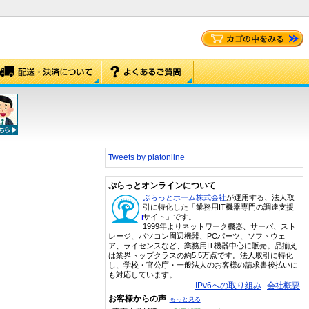
Tweets by platonline
ぷらっとオンラインについて
ぷらっとホーム株式会社
が運用する、法人取
引に特化した「業務用IT機器専門の調達支援
サイト」です。
1999年よりネットワーク機器、サーバ、スト
レージ、パソコン周辺機器、PCパーツ、ソフトウェ
ア、ライセンスなど、業務用IT機器中心に販売。品揃え
は業界トップクラスの約5.5万点です。法人取引に特化
し、学校・官公庁・一般法人のお客様の請求書後払いに
も対応しています。
IPv6への取り組み
会社概要
お客様からの声
もっと見る