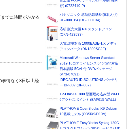
富士通 POS-Cサーマルロール紙(高保
存) (0722410-P)
パナソニック 感熱記録紙B4(6本入り)
着までに時間がかかる
UG-0001B4 (UG-0001B4)
応研 販売大臣 NX スタンドアロン
(OKN-423533)
大電 環境対応 1000BASE-T/X メディ
アコンバータ (DN1800SG2E)
Microsoft Windows Server Standard
2019 16コアライセンス 64bitWin対応
日本語版 5CAL付 DVDパッケージ
(P73-07691)
IDEC AUTO-ID SOLUTIONS バッテリ
の事情なく8日以上経
ー BP-007 (BP-007)
TP-Link AX1800 壁面埋め込み型 Wi-Fi
6アクセスポイント (EAP615-WALL)
PLAT'HOME OpenBlocks IX9 Debian
10搭載モデル (OBSIX9/D10A)
PLAT'HOME EasyBlocks Syslog 120G
サブスクリプション(保守サービス) 1年