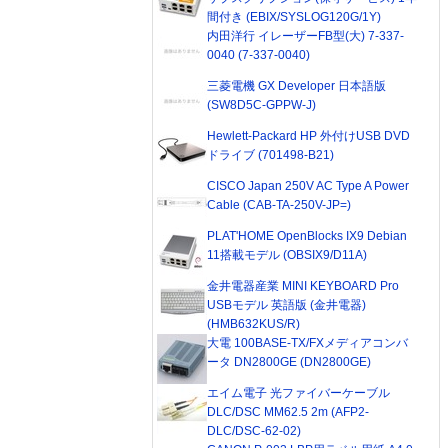
間付き (EBIX/SYSLOG120G/1Y)
内田洋行 イレーザーFB型(大) 7-337-
0040 (7-337-0040)
三菱電機 GX Developer 日本語版
(SW8D5C-GPPW-J)
Hewlett-Packard HP 外付けUSB DVD
ドライブ (701498-B21)
CISCO Japan 250V AC Type A Power
Cable (CAB-TA-250V-JP=)
PLAT'HOME OpenBlocks IX9 Debian
11搭載モデル (OBSIX9/D11A)
金井電器産業 MINI KEYBOARD Pro
USBモデル 英語版 (金井電器)
(HMB632KUS/R)
大電 100BASE-TX/FXメディアコンバ
ータ DN2800GE (DN2800GE)
エイム電子 光ファイバーケーブル
DLC/DSC MM62.5 2m (AFP2-
DLC/DSC-62-02)