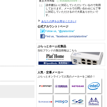
東京大学/K様
(ご利用期間2009年～)
“
請求書払いに対応していただいているので利用
しております。メールでの問い合わせにも丁寧
に対応していただけるので大変ありがたいで
す。
あなたの声をお寄せください!
公式アカウント / ページ
ぷらっとホーム社製品
当社ブランドの製品情報はこちら
人気・定番メーカー
ぷらっとオンラインで人気のメーカーをご紹介！