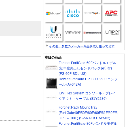
その他、多数のメーカー商品を取り扱ってます
注目の商品
Fortinet FortiGate-60Fバンドルモデル
(初年度先出しセンドバック保守付)
(FG-60F-BDL-US)
Hewlett-Packard HP LCD 8500 コンソ
ール (AF642A)
IBM Flex System コンソール・ブレイ
クアウト・ケーブル (81Y5286)
Fortinet Rack Mount Tray
(FortiGate40F/50E/60E/60F/61F/80E/8
0F/FS-108E) (SP-RACKTRAY-02)
Fortinet FortiGate-80F バンドルモデル