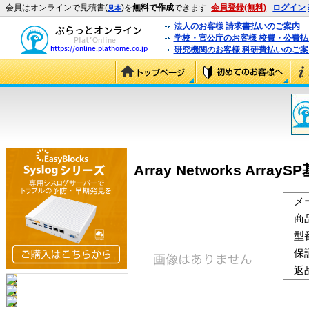
会員はオンラインで見積書(
)を
無料で作成
できます
会員登録(無料)
ログイン
見本
法人のお客様 請求書払いのご案内
学校・官公庁のお客様 校費・公費
研究機関のお客様 科研費払いのご案
Array Networks Arr
メ
商
型
保
返