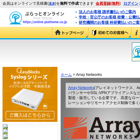
会員はオンラインで見積書(
)を
無料で作成
できます
会員登録(無料)
ログイン
見本
法人のお客様 請求書払いのご案内
学校・官公庁のお客様 校費・公費
研究機関のお客様 科研費払いのご案
ホーム
> Array Networks
Array Networks
(アレイネットワークス、Array 
バランサーやSSL-VPNアプライアンス
製造・販売している企業です。高度なロー
レーションやリモートアクセス制御で多く