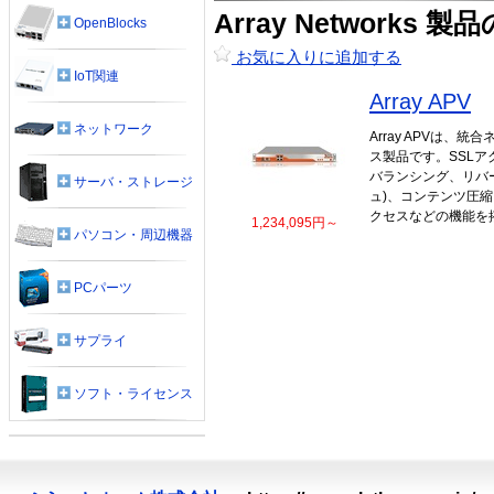
Array Networks
OpenBlocks
お気に入りに追加する
IoT関連
Array APV
ネットワーク
Array APVは、
ス製品です。SSL
バランシング、リバ
サーバ・ストレージ
ュ)、コンテンツ圧縮
クセスなどの機能を
1,234,095円～
パソコン・周辺機器
PCパーツ
サプライ
ソフト・ライセンス