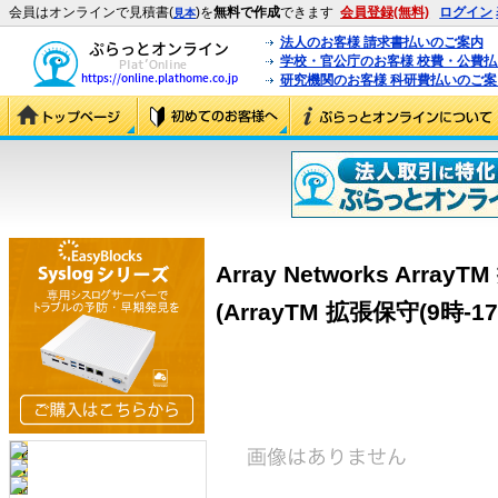
会員はオンラインで見積書(
)を
無料で作成
できます
会員登録(無料)
ログイン
見本
法人のお客様 請求書払いのご案内
学校・官公庁のお客様 校費・公費
研究機関のお客様 科研費払いのご案
Array Networks Array
(ArrayTM 拡張保守(9時-17