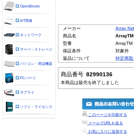
OpenBlocks
IoT関連
メーカー
Array Ne
ネットワーク
商品名
ArrayT
型番
ArrayT
サーバ・ストレージ
保証条件
対象外
返品について
特定商取
パソコン・周辺機器
商品番号
82990136
PCパーツ
本商品は販売を終了しました
サプライ
ソフト・ライセンス
このページを印刷する
メールでURLを送る
お気に入りに追加する