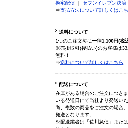
換宅配便
｜
セブンイレブン決済
⇒
支払方法について詳しくはこ
送料について
1つのご注文毎に
一律1,100円(税
※売掛取引(後払い)のお客様は33
無料！
⇒
送料について詳しくはこちら
配送について
在庫がある場合のご注文につき
いる発送日にて当社より発送い
尚、複数の商品をご注文の場合
発送となります。
※配送業者は「佐川急便」また