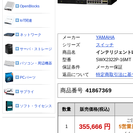
OpenBlocks
IoT関連
ネットワーク
メーカー
YAMAHA
シリーズ
スイッチ
サーバ・ストレージ
商品名
インテリジェントL2 
型番
SWX2322P-16MT
パソコン・周辺機器
保証条件
メーカー保証
返品について
特定商取引法に基
PCパーツ
商品番号
41867369
サプライ
ソフト・ライセンス
数量
販売価格
(税込)
ご
355,666
円
5営業
1