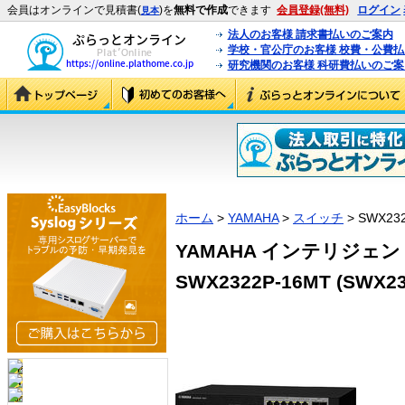
会員はオンラインで見積書(
)を
無料で作成
できます
会員登録(無料)
ログイン
見本
法人のお客様 請求書払いのご案内
学校・官公庁のお客様 校費・公費
研究機関のお客様 科研費払いのご案
ホーム
>
YAMAHA
>
スイッチ
> SWX23
YAMAHA インテリジェン
SWX2322P-16MT (SWX23