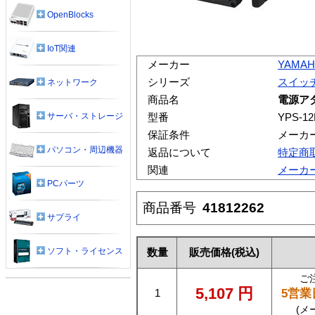
OpenBlocks
IoT関連
メーカー
YAMAH
シリーズ
スイッ
ネットワーク
商品名
電源ア
サーバ・ストレージ
型番
YPS-1
保証条件
メーカ
パソコン・周辺機器
返品について
特定商
関連
メーカ
PCパーツ
商品番号
41812262
サプライ
ソフト・ライセンス
数量
販売価格
(税込)
ご
5,107
円
5営業
1
(メ