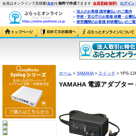
会員はオンラインで見積書(
)を
無料で作成
できます
会員登録(無料)
ログイン
見本
法人のお客様 請求書払いのご案内
学校・官公庁のお客様 校費・公費
研究機関のお客様 科研費払いのご案
ホーム
>
YAMAHA
>
スイッチ
> YPS-12
YAMAHA 電源アダプター (Y