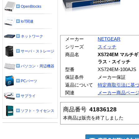
OpenBlocks
IoT関連
ネットワーク
メーカー
NETGEAR
シリーズ
スイッチ
サーバ・ストレージ
商品名
XS724EM マルチ
ラス・スイッチ
パソコン・周辺機器
型番
XS724EM-100AJS
保証条件
メーカー保証
PCパーツ
返品について
特定商取引法に基
関連
メーカー商品ペー
サプライ
商品番号
41836128
ソフト・ライセンス
本商品は販売を終了しました