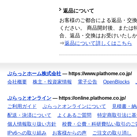
返品について
お客様のご都合による返品・交
ください。 商品開封後、または
合、返品・交換はお受けいたし
⇒
返品について詳しくはこちら
ぷらっとホーム株式会社
—
https://www.plathome.co.jp/
会社概要
株主・投資家情報
電子公告
OpenBlocks
ぷらっとオンライン
—
https://online.plathome.co.jp/
ご利用ガイド
ぷらっとオンラインについて
見積書・納
配送・決済について
よくあるご質問
特定商取引法に基
個人情報取り扱い方針
校費・公費・科研費払い取引のご
IPv6への取り組み
お客様からの声
ご注文の取り消し