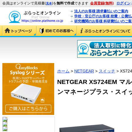
会員はオンラインで見積書(
)を
無料で作成
できます
会員登録(無料)
ログイン
見本
法人のお客様 請求書払いのご案内
学校・官公庁のお客様 校費・公費
研究機関のお客様 科研費払いのご案
ホーム
>
NETGEAR
>
スイッチ
> XS72
NETGEAR XS724EM 
ンマネージプラス・スイッチ (