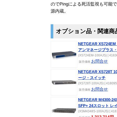
のでPingによる死活監視も可
源内蔵。
オプション品・関連商
NETGEAR XS724
アンマネージプラス
(XS724EM-100AJS) [ 4183
お問合せ
販売
価格
NETGEAR XS728T
ージ・スイッチ
(XS728T-100AJS) [ 418095
お問合せ
販売
価格
NETGEAR M4300-24
SFP+ 24スロット 
(XSM4348S-100AJS) [ 418