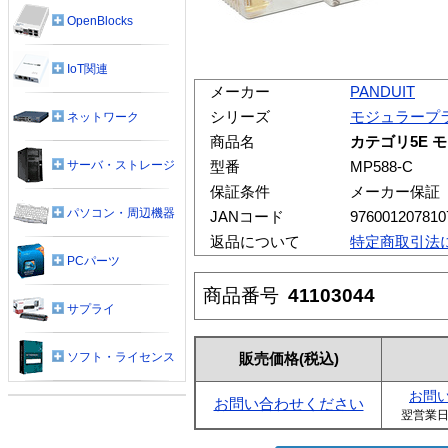
OpenBlocks
IoT関連
メーカー
PANDUIT
シリーズ
モジュラープ
ネットワーク
商品名
カテゴリ5E 
サーバ・ストレージ
型番
MP588-C
保証条件
メーカー保証
パソコン・周辺機器
JANコード
976001207810
返品について
特定商取引法
PCパーツ
商品番号
41103044
サプライ
ソフト・ライセンス
販売価格
(税込)
お問
お問い合わせください
翌営業