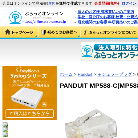
会員はオンラインで見積書(
)を
無料で作成
できます
会員登録(無料)
ログイン
見本
法人のお客様 請求書払いのご案内
学校・官公庁のお客様 校費・公費
研究機関のお客様 科研費払いのご案
ホーム
>
Panduit
>
モジュラープラグ
> 
PANDUIT MP588-C(MP58