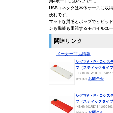
用4ポートUSBハブです。
USBコネクタは本体ケースに収
便利です。
マットな質感とポップでビビッ
ンも機能も重視するモバイルユ
関連リンク
メーカー商品情報
シグマA・P・Oシステ
ブ（スティックタイ
(HBHM401WH) [ 41090462
お問合せ
販売価格
シグマA・P・Oシステ
ブ（スティックタイ
(HBHM401RD) [ 41090463 
お問合せ
販売価格