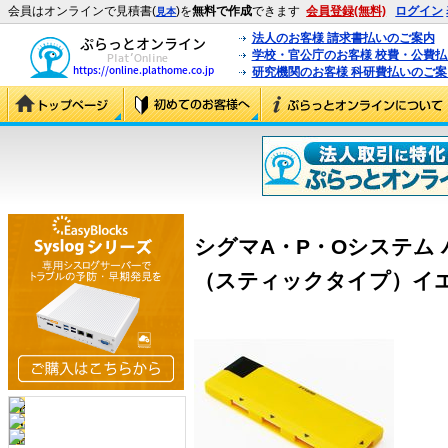
会員はオンラインで見積書(
)を
無料で作成
できます
会員登録(無料)
ログイン
見本
法人のお客様 請求書払いのご案内
学校・官公庁のお客様 校費・公費
研究機関のお客様 科研費払いのご案
シグマA・P・Oシステム 
（スティックタイプ）イエロー