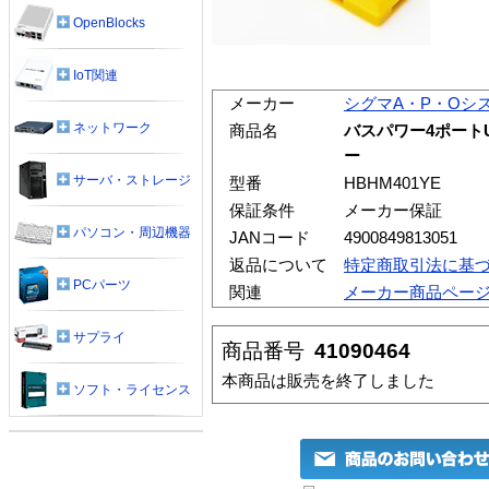
OpenBlocks
IoT関連
メーカー
シグマA・P・Oシ
ネットワーク
商品名
バスパワー4ポート
ー
サーバ・ストレージ
型番
HBHM401YE
保証条件
メーカー保証
パソコン・周辺機器
JANコード
4900849813051
返品について
特定商取引法に基
PCパーツ
関連
メーカー商品ペー
サプライ
商品番号
41090464
本商品は販売を終了しました
ソフト・ライセンス