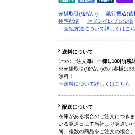
売掛取引(後払い)
｜
銀行振込(後
換宅配便
｜
セブンイレブン決済
⇒
支払方法について詳しくはこ
送料について
1つのご注文毎に
一律1,100円(税
※売掛取引(後払い)のお客様は33
無料！
⇒
送料について詳しくはこちら
配送について
在庫がある場合のご注文につき
いる発送日にて当社より発送い
尚、複数の商品をご注文の場合