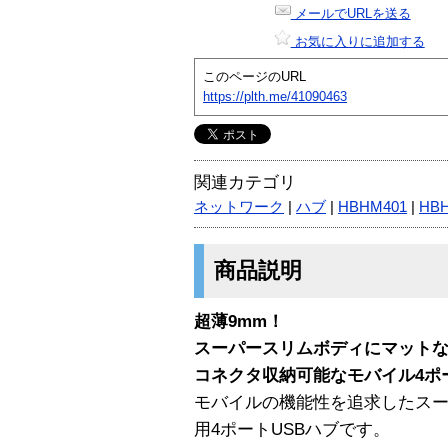
メールでURLを送る
お気に入りに追加する
このページのURL
https://plth.me/41090463
関連カテゴリ
ネットワーク
|
ハブ
|
HBHM401
|
HB
商品説明
超薄9mm！
スーパースリムボディにマット
コネクタ収納可能なモバイル4ポー
モバイルの機能性を追求したス
用4ポートUSBハブです。