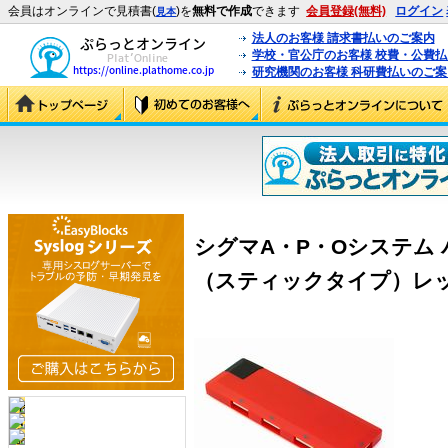
会員はオンラインで見積書(
)を
無料で作成
できます
会員登録(無料)
ログイン
見本
法人のお客様 請求書払いのご案内
学校・官公庁のお客様 校費・公費
研究機関のお客様 科研費払いのご案
シグマA・P・Oシステム 
（スティックタイプ）レッド 