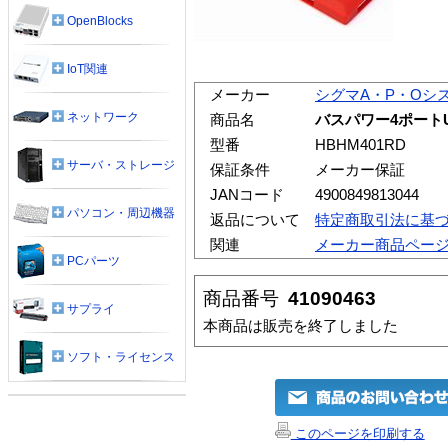
OpenBlocks
IoT関連
メーカー
シグマA・P・Oシ
ネットワーク
商品名
バスパワー4ポート
型番
HBHM401RD
サーバ・ストレージ
保証条件
メーカー保証
JANコード
4900849813044
パソコン・周辺機器
返品について
特定商取引法に基
関連
メーカー商品ペー
PCパーツ
商品番号
41090463
サプライ
本商品は販売を終了しました
ソフト・ライセンス
このページを印刷する