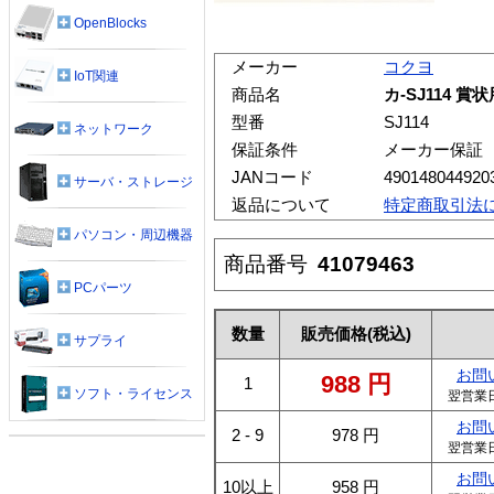
OpenBlocks
メーカー
コクヨ
IoT関連
商品名
カ-SJ114 
型番
SJ114
ネットワーク
保証条件
メーカー保証
JANコード
490148044920
サーバ・ストレージ
返品について
特定商取引法
パソコン・周辺機器
商品番号
41079463
PCパーツ
数量
販売価格
(税込)
サプライ
お問
988
円
1
ソフト・ライセンス
翌営業
お問
2 - 9
978
円
翌営業
お問
10以上
958
円