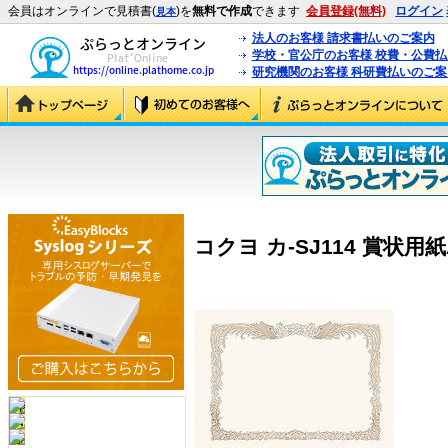
会員はオンラインで見積書(
)を
無料で作成
できます
会員登録(無料)
ログイン
見本
法人のお客様 請求書払いのご案内
学校・官公庁のお客様 校費・公費
研究機関のお客様 科研費払いのご案
コクヨ カ-SJ114 賞状用紙