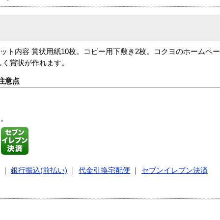
。セット内容 賞状用紙10枚。コピー用下敷き2枚。コクヨのホームペ
しく賞状が作れます。
注意点
す。
｜
銀行振込(前払い)
｜
代金引換宅配便
｜
セブンイレブン決済