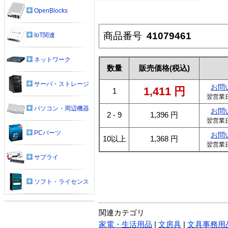
OpenBlocks
商品番号
41079461
IoT関連
ネットワーク
数量
販売価格
(税込)
サーバ・ストレージ
お問
1,411
円
1
翌営業
パソコン・周辺機器
お問
2 - 9
1,396
円
翌営業
PCパーツ
お問
10以上
1,368
円
翌営業
サプライ
ソフト・ライセンス
関連カテゴリ
家電・生活用品
|
文房具
|
文具事務用