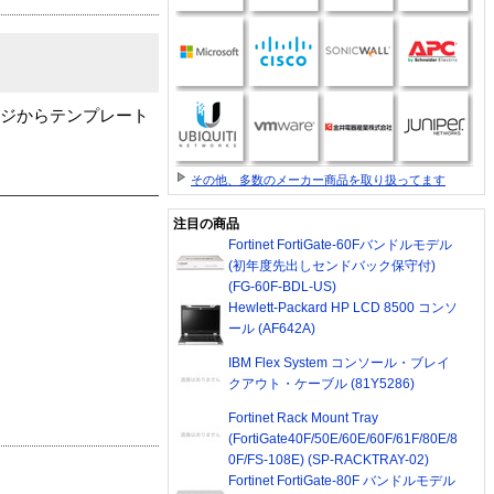
ージからテンプレート
その他、多数のメーカー商品を取り扱ってます
注目の商品
Fortinet FortiGate-60Fバンドルモデル
(初年度先出しセンドバック保守付)
(FG-60F-BDL-US)
Hewlett-Packard HP LCD 8500 コンソ
ール (AF642A)
IBM Flex System コンソール・ブレイ
クアウト・ケーブル (81Y5286)
Fortinet Rack Mount Tray
(FortiGate40F/50E/60E/60F/61F/80E/8
0F/FS-108E) (SP-RACKTRAY-02)
Fortinet FortiGate-80F バンドルモデル