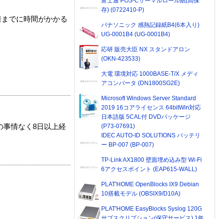
富士通 POS-Cサーマルロール紙(高保
存) (0722410-P)
着までに時間がかかる
パナソニック 感熱記録紙B4(6本入り)
UG-0001B4 (UG-0001B4)
応研 販売大臣 NX スタンドアロン
(OKN-423533)
大電 環境対応 1000BASE-T/X メディ
アコンバータ (DN1800SG2E)
Microsoft Windows Server Standard
2019 16コアライセンス 64bitWin対応
日本語版 5CAL付 DVDパッケージ
(P73-07691)
の事情なく8日以上経
IDEC AUTO-ID SOLUTIONS バッテリ
ー BP-007 (BP-007)
TP-Link AX1800 壁面埋め込み型 Wi-Fi
6アクセスポイント (EAP615-WALL)
PLAT'HOME OpenBlocks IX9 Debian
10搭載モデル (OBSIX9/D10A)
PLAT'HOME EasyBlocks Syslog 120G
サブスクリプション(保守サービス) 1年