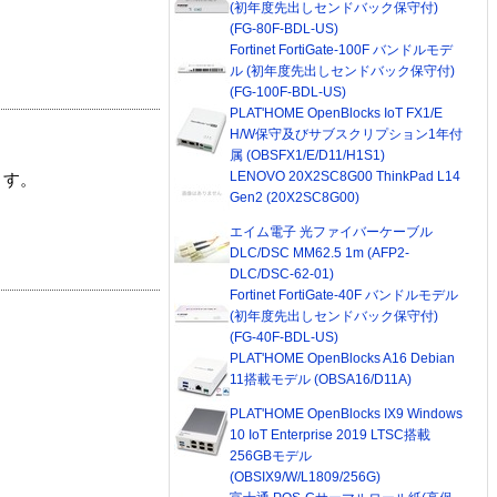
(初年度先出しセンドバック保守付)
(FG-80F-BDL-US)
Fortinet FortiGate-100F バンドルモデ
ル (初年度先出しセンドバック保守付)
(FG-100F-BDL-US)
PLAT'HOME OpenBlocks IoT FX1/E
H/W保守及びサブスクリプション1年付
属 (OBSFX1/E/D11/H1S1)
LENOVO 20X2SC8G00 ThinkPad L14
ます。
Gen2 (20X2SC8G00)
エイム電子 光ファイバーケーブル
DLC/DSC MM62.5 1m (AFP2-
DLC/DSC-62-01)
Fortinet FortiGate-40F バンドルモデル
(初年度先出しセンドバック保守付)
(FG-40F-BDL-US)
PLAT'HOME OpenBlocks A16 Debian
11搭載モデル (OBSA16/D11A)
PLAT'HOME OpenBlocks IX9 Windows
10 IoT Enterprise 2019 LTSC搭載
256GBモデル
(OBSIX9/W/L1809/256G)