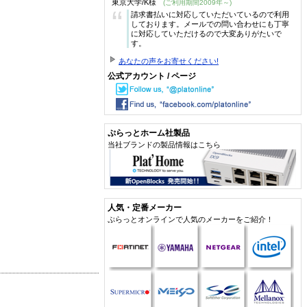
東京大学/K様
(ご利用期間2009年～)
“
請求書払いに対応していただいているので利用
しております。メールでの問い合わせにも丁寧
に対応していただけるので大変ありがたいで
す。
あなたの声をお寄せください!
公式アカウント / ページ
ぷらっとホーム社製品
当社ブランドの製品情報はこちら
人気・定番メーカー
ぷらっとオンラインで人気のメーカーをご紹介！