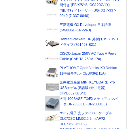
間付き (EBIX/SYSLOG120G/1Y)
内田洋行 イレーザーFB型(大) 7-337-
0040 (7-337-0040)
三菱電機 GX Developer 日本語版
(SW8D5C-GPPW-J)
Hewlett-Packard HP 外付けUSB DVD
ドライブ (701498-B21)
CISCO Japan 250V AC Type A Power
Cable (CAB-TA-250V-JP=)
PLAT'HOME OpenBlocks IX9 Debian
11搭載モデル (OBSIX9/D11A)
金井電器産業 MINI KEYBOARD Pro
USBモデル 英語版 (金井電器)
(HMB632KUS/R)
大電 100BASE-TX/FXメディアコンバ
ータ DN2800GE (DN2800GE)
エイム電子 光ファイバーケーブル
DLC/DSC MM62.5 2m (AFP2-
DLC/DSC-62-02)