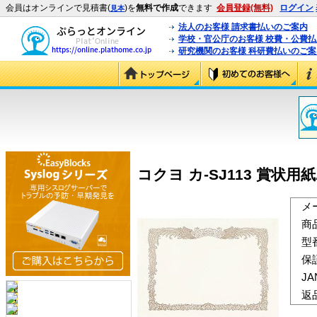
会員はオンラインで見積書(
)を
無料で作成
できます
会員登録(無料)
ログイン
見本
法人のお客様 請求書払いのご案内
学校・官公庁のお客様 校費・公費
研究機関のお客様 科研費払いのご案
コクヨ カ-SJ113 賞状用紙
メ
商
型
保
J
返