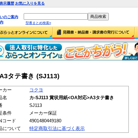
表示履歴
お気に入りを見る
払いのご案内
内
型番まとめ検索»
A3タテ書き (SJ113)
ーカー
コクヨ
品名
カ-SJ113 賞状用紙<OA対応>A3タテ書き
番
SJ113
証条件
メーカー保証
ANコード
4901480449180
品について
特定商取引法に基づく表示