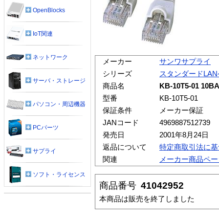
OpenBlocks
IoT関連
ネットワーク
メーカー
サンワサプライ
シリーズ
スタンダードLA
サーバ・ストレージ
商品名
KB-10T5-01 1
型番
KB-10T5-01
パソコン・周辺機器
保証条件
メーカー保証
JANコード
4969887512739
PCパーツ
発売日
2001年8月24日
返品について
特定商取引法に基
サプライ
関連
メーカー商品ペー
ソフト・ライセンス
商品番号
41042952
本商品は販売を終了しました