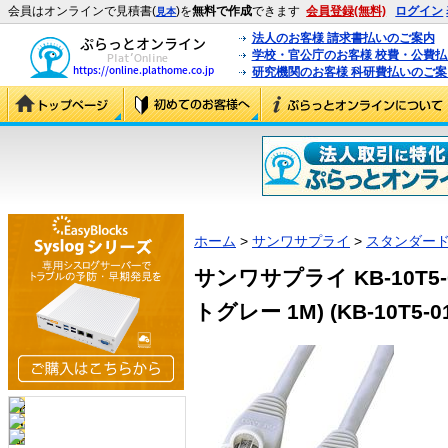
会員はオンラインで見積書(
)を
無料で作成
できます
会員登録(無料)
ログイン
見本
法人のお客様 請求書払いのご案内
学校・官公庁のお客様 校費・公費
研究機関のお客様 科研費払いのご案
ホーム
>
サンワサプライ
>
スタンダード
サンワサプライ KB-10T5-
トグレー 1M) (KB-10T5-0