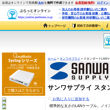
会員はオンラインで見積書(
)を
無料で作成
できます
会員登録(無料)
ログイン
見本
法人のお客様 請求書払いのご案内
学校・官公庁のお客様 校費・公費
研究機関のお客様 科研費払いのご案
ホーム
>
サンワサプライ
> スタンダードLAN
サンワサプライ スタ
お気に入りに追加する
標準的な太さのLANケーブル。ノ