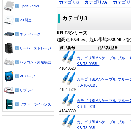
カテゴリ8
カテゴリ7A
カテゴリ
OpenBlocks
カテゴリ8
IoT関連
KB-T8シリーズ
ネットワーク
超高速40Gbps、超広帯域2000MH
商品番号
商品名/型番
サーバ・ストレージ
カテゴリ8LANケーブル ブルー 0
パソコン・周辺機器
KB-T8-005BL
41848528
PCパーツ
カテゴリ8LANケーブル ブルー 
KB-T8-01BL
41848529
サプライ
カテゴリ8LANケーブル ブルー 
ソフト・ライセンス
KB-T8-02BL
41848530
カテゴリ8LANケーブル ブルー 
KB-T8-03BL