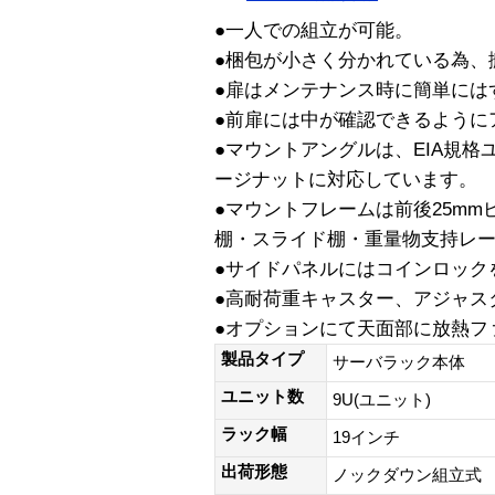
●一人での組立が可能。
●梱包が小さく分かれている為、
●扉はメンテナンス時に簡単には
●前扉には中が確認できるように
●マウントアングルは、EIA規格
ージナットに対応しています。
●マウントフレームは前後25mmピ
棚・スライド棚・重量物支持レール
●サイドパネルにはコインロック
●高耐荷重キャスター、アジャス
●オプションにて天面部に放熱フ
製品タイプ
サーバラック本体
ユニット数
9U(ユニット)
ラック幅
19インチ
出荷形態
ノックダウン組立式