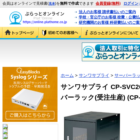
会員はオンラインで見積書(
)を
無料で作成
できます
会員登録(無料)
ログイン
見本
法人のお客様 請求書払いのご案内
学校・官公庁のお客様 校費・公費
研究機関のお客様 科研費払いのご案
ホーム
>
サンワサプライ
>
サーバーラ
サンワサプライ CP-SVC
バーラック(受注生産) (CP-