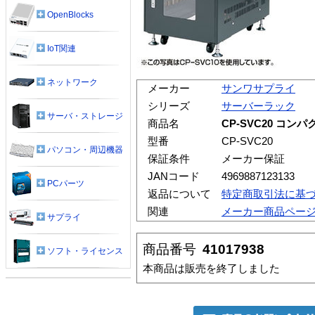
OpenBlocks
IoT関連
ネットワーク
メーカー
サンワサプライ
シリーズ
サーバーラック
サーバ・ストレージ
商品名
CP-SVC20 コ
型番
CP-SVC20
パソコン・周辺機器
保証条件
メーカー保証
JANコード
4969887123133
PCパーツ
返品について
特定商取引法に基
関連
メーカー商品ペー
サプライ
商品番号
41017938
ソフト・ライセンス
本商品は販売を終了しました