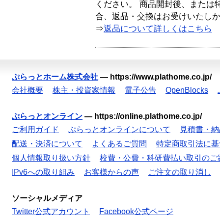
ください。 商品開封後、または
合、返品・交換はお受けいたし
⇒
返品について詳しくはこちら
ぷらっとホーム株式会社
—
https://www.plathome.co.jp/
会社概要
株主・投資家情報
電子公告
OpenBlocks
ぷらっとオンライン
—
https://online.plathome.co.jp/
ご利用ガイド
ぷらっとオンラインについて
見積書・納
配送・決済について
よくあるご質問
特定商取引法に基
個人情報取り扱い方針
校費・公費・科研費払い取引のご
IPv6への取り組み
お客様からの声
ご注文の取り消し
ソーシャルメディア
Twitter公式アカウント
Facebook公式ページ