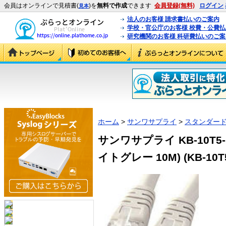
会員はオンラインで見積書(
)を
無料で作成
できます
会員登録(無料)
ログイン
見本
法人のお客様 請求書払いのご案内
学校・官公庁のお客様 校費・公費
研究機関のお客様 科研費払いのご案
ホーム
>
サンワサプライ
>
スタンダード
サンワサプライ KB-10T5-
イトグレー 10M) (KB-10T5