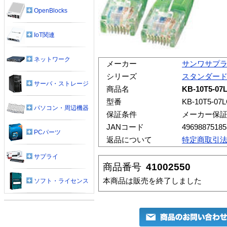
OpenBlocks
IoT関連
ネットワーク
メーカー
サンワサプ
シリーズ
スタンダード
サーバ・ストレージ
商品名
KB-10T5-0
型番
KB-10T5-07
パソコン・周辺機器
保証条件
メーカー保
JANコード
49698875185
PCパーツ
返品について
特定商取引
サプライ
商品番号
41002550
本商品は販売を終了しました
ソフト・ライセンス