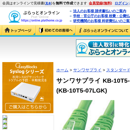
会員はオンラインで見積書(
)を
無料で作成
できます
会員登録(無料)
ログイン
見本
法人のお客様 請求書払いのご案内
学校・官公庁のお客様 校費・公費
研究機関のお客様 科研費払いのご案
ホーム
>
サンワサプライ
>
スタンダード
サンワサプライ KB-10T5-
(KB-10T5-07LGK)