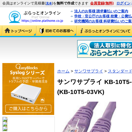
会員はオンラインで見積書(
)を
無料で作成
できます
会員登録(無料)
ログイン
見本
法人のお客様 請求書払いのご案内
学校・官公庁のお客様 校費・公費
研究機関のお客様 科研費払いのご案
ホーム
>
サンワサプライ
>
スタンダード
サンワサプライ KB-10T5-
(KB-10T5-03VK)