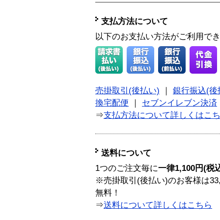
支払方法について
以下のお支払い方法がご利用で
売掛取引(後払い)
｜
銀行振込(後
換宅配便
｜
セブンイレブン決済
⇒
支払方法について詳しくはこ
送料について
1つのご注文毎に
一律1,100円(税
※売掛取引(後払い)のお客様は33
無料！
⇒
送料について詳しくはこちら