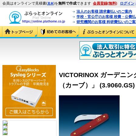
会員はオンラインで見積書(
)を
無料で作成
できます
会員登録(無料)
ログイン
見本
法人のお客様 請求書払いのご案内
学校・官公庁のお客様 校費・公費
研究機関のお客様 科研費払いのご案
VICTORINOX ガーデ
（カーブ）」 (3.9060.GS)