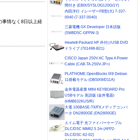
間付き (EBIX/SYSLOG120G/1Y)
内田洋行 イレーザーFB型(大) 7-337-
0040 (7-337-0040)
の事情なく8日以上経
三菱電機 GX Developer 日本語版
(SW8D5C-GPPW-J)
Hewlett-Packard HP 外付けUSB DVD
ドライブ (701498-B21)
CISCO Japan 250V AC Type A Power
Cable (CAB-TA-250V-JP=)
PLAT'HOME OpenBlocks IX9 Debian
11搭載モデル (OBSIX9/D11A)
金井電器産業 MINI KEYBOARD Pro
USBモデル 英語版 (金井電器)
(HMB632KUS/R)
大電 100BASE-TX/FXメディアコンバ
ータ DN2800GE (DN2800GE)
エイム電子 光ファイバーケーブル
DLC/DSC MM62.5 2m (AFP2-
DLC/DSC-62-02)