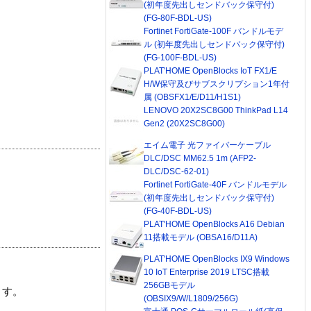
(初年度先出しセンドバック保守付)
(FG-80F-BDL-US)
Fortinet FortiGate-100F バンドルモデ
ル (初年度先出しセンドバック保守付)
(FG-100F-BDL-US)
PLAT'HOME OpenBlocks IoT FX1/E
H/W保守及びサブスクリプション1年付
属 (OBSFX1/E/D11/H1S1)
LENOVO 20X2SC8G00 ThinkPad L14
Gen2 (20X2SC8G00)
エイム電子 光ファイバーケーブル
DLC/DSC MM62.5 1m (AFP2-
DLC/DSC-62-01)
Fortinet FortiGate-40F バンドルモデル
(初年度先出しセンドバック保守付)
(FG-40F-BDL-US)
PLAT'HOME OpenBlocks A16 Debian
11搭載モデル (OBSA16/D11A)
PLAT'HOME OpenBlocks IX9 Windows
10 IoT Enterprise 2019 LTSC搭載
256GBモデル
ます。
(OBSIX9/W/L1809/256G)