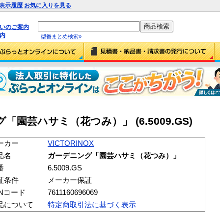
表示履歴
お気に入りを見る
払いのご案内
内
型番まとめ検索»
グ「園芸ハサミ（花つみ）」 (6.5009.GS)
ーカー
VICTORINOX
品名
ガーデニング「園芸ハサミ（花つみ）」
番
6.5009.GS
証条件
メーカー保証
ANコード
7611160696069
品について
特定商取引法に基づく表示