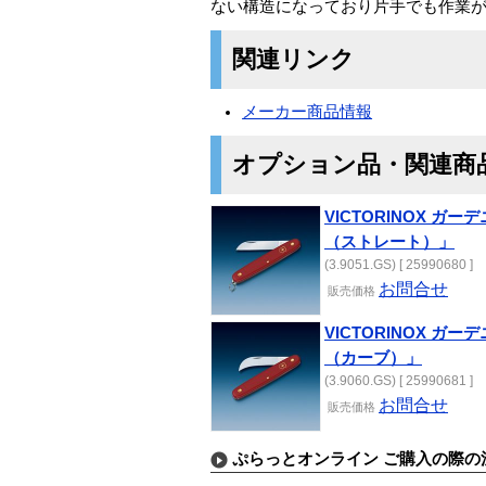
ない構造になっており片手でも作業
関連リンク
メーカー商品情報
オプション品・関連商
VICTORINOX 
（ストレート）」
(3.9051.GS) [ 25990680 ]
お問合せ
販売価格
VICTORINOX 
（カーブ）」
(3.9060.GS) [ 25990681 ]
お問合せ
販売価格
ぷらっとオンライン ご購入の際の