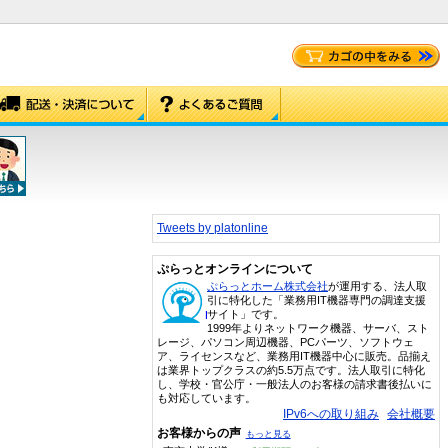
Tweets by platonline
ぷらっとオンラインについて
ぷらっとホーム株式会社
が運用する、法人取
引に特化した「業務用IT機器専門の調達支援
サイト」です。
1999年よりネットワーク機器、サーバ、スト
レージ、パソコン周辺機器、PCパーツ、ソフトウェ
ア、ライセンスなど、業務用IT機器中心に販売。品揃え
は業界トップクラスの約5.5万点です。法人取引に特化
し、学校・官公庁・一般法人のお客様の請求書後払いに
も対応しています。
IPv6への取り組み
会社概要
お客様からの声
もっと見る