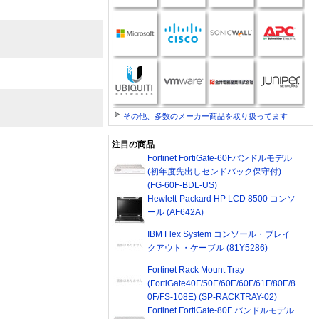
その他、多数のメーカー商品を取り扱ってます
注目の商品
Fortinet FortiGate-60Fバンドルモデル
(初年度先出しセンドバック保守付)
(FG-60F-BDL-US)
Hewlett-Packard HP LCD 8500 コンソ
ール (AF642A)
IBM Flex System コンソール・ブレイ
クアウト・ケーブル (81Y5286)
Fortinet Rack Mount Tray
(FortiGate40F/50E/60E/60F/61F/80E/8
0F/FS-108E) (SP-RACKTRAY-02)
Fortinet FortiGate-80F バンドルモデル