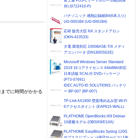
富士通 POS-Cサーマルロール紙(高保
存) (0722410-P)
パナソニック 感熱記録紙B4(6本入り)
UG-0001B4 (UG-0001B4)
応研 販売大臣 NX スタンドアロン
(OKN-423533)
大電 環境対応 1000BASE-T/X メディ
アコンバータ (DN1800SG2E)
Microsoft Windows Server Standard
2019 16コアライセンス 64bitWin対応
日本語版 5CAL付 DVDパッケージ
(P73-07691)
IDEC AUTO-ID SOLUTIONS バッテリ
ー BP-007 (BP-007)
着までに時間がかかる
TP-Link AX1800 壁面埋め込み型 Wi-Fi
6アクセスポイント (EAP615-WALL)
PLAT'HOME OpenBlocks IX9 Debian
10搭載モデル (OBSIX9/D10A)
PLAT'HOME EasyBlocks Syslog 120G
サブスクリプション(保守サービス) 1年