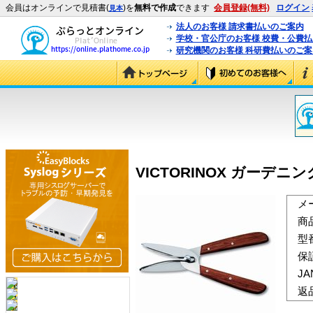
会員はオンラインで見積書(
)を
無料で作成
できます
会員登録(無料)
ログイン
見本
法人のお客様 請求書払いのご案内
学校・官公庁のお客様 校費・公費
研究機関のお客様 科研費払いのご案
VICTORINOX ガーデニン
メ
商
型
保
J
返