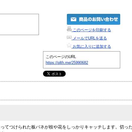
このページを印刷する
メールでURLを送る
お気に入りに追加する
このページのURL
https://plth.me/25990682
添ってつけられた板バネが枝や花をしっかりキャッチします。切っ