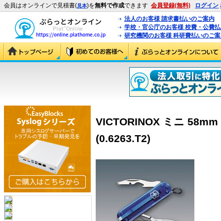
会員はオンラインで見積書(
)を
無料で作成
できます
会員登録(無料)
ログイン
見本
法人のお客様 請求書払いのご案内
学校・官公庁のお客様 校費・公費
研究機関のお客様 科研費払いのご案
VICTORINOX ミニ 58
(0.6263.T2)