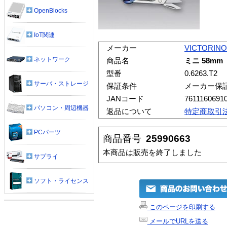
OpenBlocks
IoT関連
メーカー
VICTORIN
ネットワーク
商品名
ミニ 58mm
型番
0.6263.T2
サーバ・ストレージ
保証条件
メーカー保
JANコード
7611160691
パソコン・周辺機器
返品について
特定商取引
PCパーツ
商品番号
25990663
本商品は販売を終了しました
サプライ
ソフト・ライセンス
このページを印刷する
メールでURLを送る